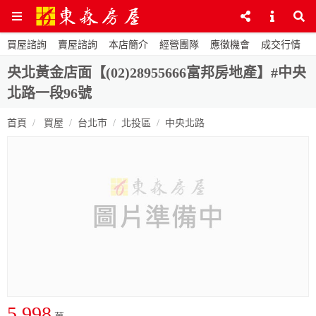
買屋諮詢
賣屋諮詢
本店簡介
經營團隊
應徵機會
成交行情
央北黃金店面【(02)28955666富邦房地產】#中央
北路一段96號
首頁
買屋
台北市
北投區
中央北路
5,998