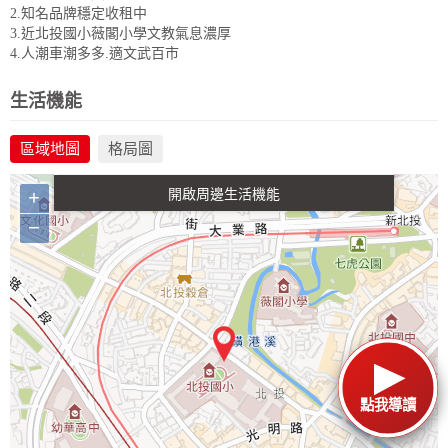
2.知名品牌穩定收租中
3.近北投國小薇閣小學文教氣息濃厚
4.人潮車潮多多.適文武百市
政府金融
學校
醫療
休閒
生活機能
區域地圖
格局圖
生活購物
餐飲
交通
+
−
點我導讀