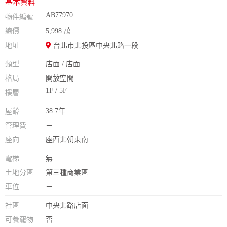
基本資料
AB77970
物件編號
總價
5,998 萬
地址
台北市北投區中央北路一段
類型
店面 / 店面
格局
開放空間
1F / 5F
樓層
屋齡
38.7年
管理費
－
座向
座西北朝東南
電梯
無
土地分區
第三種商業區
車位
－
社區
中央北路店面
可養寵物
否