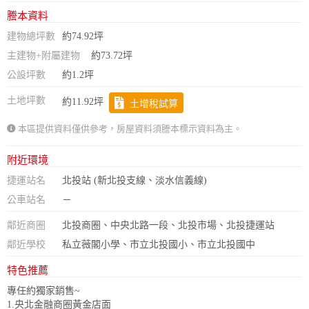
謄本資料
建物總坪數
約74.92坪
主建物+附屬建物
約73.72坪
公設坪數
約1.2坪
土地坪數
約11.92坪
土增稅試算
本區提供資料僅供參考，房屋資料須謄本標示資料為主。
附近環境
捷運站名
北投站 (新北投支線、淡水信義線)
公車站名
－
鄰近商圈
北投商圈、中央北路一段、北投市場、北投捷運站
鄰近學校
私立薇閣小學、市立北投國小、市立北投國中
特色推薦
專任約獨家銷售~
1.央北金融商圈黃金店面