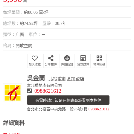
萬
每坪單價：
約80.06 萬/坪
總坪數：
約74.92坪
屋齡：
38.7年
類型：
店面
車位：
－
格局：
開放空間
分享物件
降價通知
貸款試算
物件掃碼
吳金蘭
北投重劃區加盟店
富邦房地產有限公司
0988621612
來電時請告知是在網路商城看到本物件
台北市北投區中央北路一段96號1樓
0988621612
詳細資料