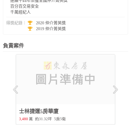
連續十四年榮獲全國仲介菁英獎
百分百交易安全
千萬經紀人
得獎紀錄︱
2020 仲介菁英獎
2019 仲介菁英獎
負責案件
士林捷運5房華廈
3,480
萬
約31.32坪
5房5衛