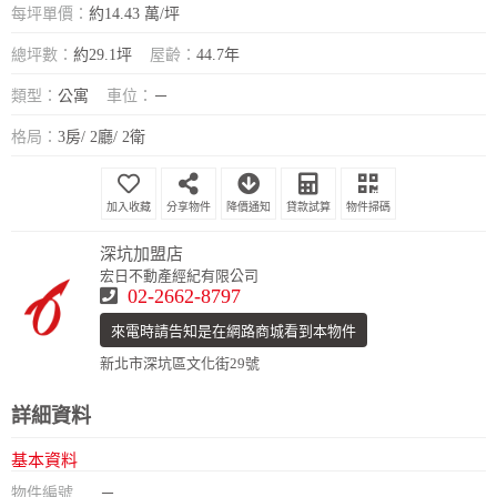
每坪單價：
約14.43 萬/坪
總坪數：
約29.1坪
屋齡：
44.7年
類型：
公寓
車位：
－
格局：
3房/ 2廳/ 2衛
分享物件
降價通知
貸款試算
物件掃碼
深坑加盟店
宏日不動產經紀有限公司
02-2662-8797
來電時請告知是在網路商城看到本物件
新北市深坑區文化街29號
詳細資料
基本資料
物件編號
－