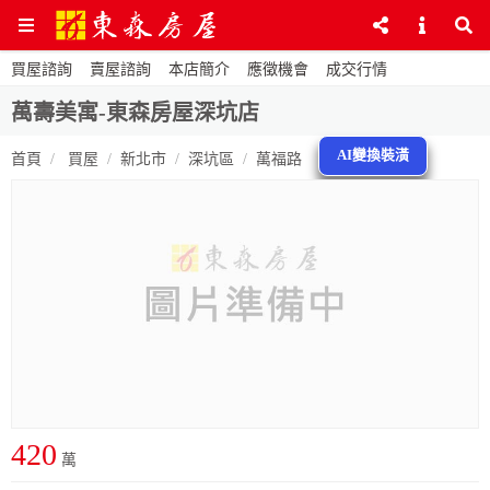
買屋諮詢
賣屋諮詢
本店簡介
應徵機會
成交行情
萬壽美寓-東森房屋深坑店
AI變換裝潢
首頁
買屋
新北市
深坑區
萬福路
420
萬