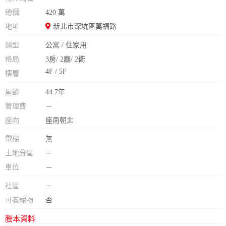
總價
420 萬
地址
新北市深坑區萬福路
類型
公寓 / 住家用
格局
3房/ 2廳/ 2衛
4F / 5F
樓層
屋齡
44.7年
管理費
－
座向
座南朝北
電梯
無
土地分區
－
車位
－
社區
－
可養寵物
否
謄本資料