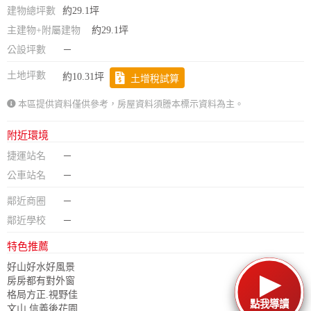
建物總坪數
約29.1坪
主建物+附屬建物
約29.1坪
公設坪數
－
土地坪數
約10.31坪
土增稅試算
本區提供資料僅供參考，房屋資料須謄本標示資料為主。
附近環境
捷運站名
－
公車站名
－
鄰近商圈
－
鄰近學校
－
特色推薦
好山好水好風景
房房都有對外窗
格局方正.視野佳
點我導讀
文山.信義後花園