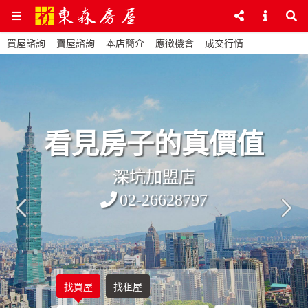
買屋諮詢
賣屋諮詢
本店簡介
應徵機會
成交行情
看見房子的真價值
深坑加盟店
02-26628797
找買屋
找租屋