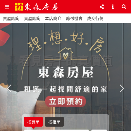
買屋諮詢
賣屋諮詢
本店簡介
應徵機會
成交行情
看見房子的真價值
土城捷運加盟店
02-22747777
找買屋
找租屋