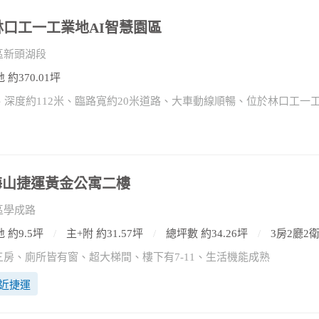
)林口工一工業地AI智慧園區
區新頭湖段
 約370.01坪
)海山捷運黃金公寓二樓
區學成路
 約9.5坪
主+附 約31.57坪
總坪數 約34.26坪
3房2廳2
房、廁所皆有窗、超大梯間、樓下有7-11、生活機能成熟
近捷運