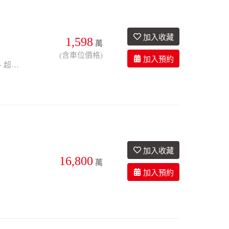
1,598
萬
3衛
32年
有車位
(含車位價格)
格局方正、採光佳、兩戶打通、屋況佳、自住裝潢、免整理即可入住、無敵景觀、超大專用梯間、優質社區
16,800
萬