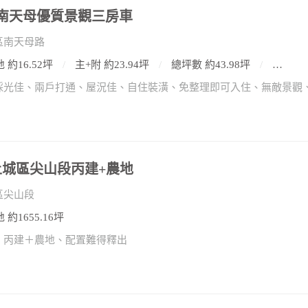
捷)南天母優質景觀三房車
區南天母路
 約16.52坪
主+附 約23.94坪
總坪數 約43.98坪
3房3廳
)土城區尖山段丙建+農地
區尖山段
 約1655.16坪
、丙建＋農地、配置難得釋出