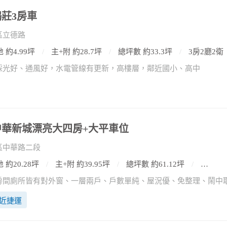
)鴻莊3房車
區立德路
 約4.99坪
主+附 約28.7坪
總坪數 約33.3坪
3房2廳2衛
採光好、通風好，水電管線有更新，高樓層，鄰近國小、高中
)中華新城漂亮大四房+大平車位
區中華路二段
 約20.28坪
主+附 約39.95坪
總坪數 約61.12坪
4房2廳
近捷運