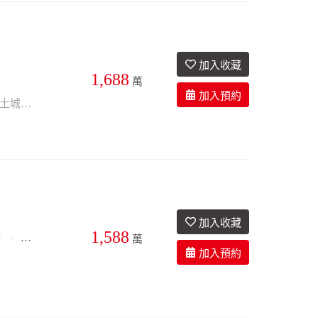
1,688
2衛
34.5年
萬
邊間、前後陽台、方正格局、廳大房大、鬧中取靜、社區有24HR警衛管理、鄰近土城捷運站、鄰近土城國小、交通便利、生活一級優!
1,588
衛
39.7年
萬