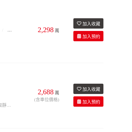
2,298
32.2年
萬
2,688
萬
3衛
27.8年
有車位
(含車位價格)
有雙主臥、房間廁所皆有對外窗、一層兩戶、戶數單純、屋況優、免整理、鬧中取靜、有24小時警衛管理、鄰近土城捷運站、生活機能佳