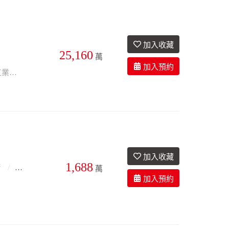
25,160
萬
面寬約10米、深度約112米、臨路寬約20米道路、大車動線順暢、位於林口工一工業區、鎖定未來AI產業核心地段、
1,688
衛
39.6年
萬