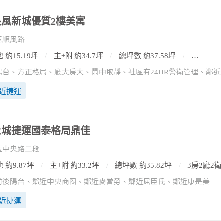
)長風新城優質2樓美寓
區順風路
 約15.19坪
主+附 約34.7坪
總坪數 約37.58坪
3房2廳
近捷運
)土城捷運國泰格局鼎佳
區中央路二段
 約9.87坪
主+附 約33.2坪
總坪數 約35.82坪
3房2廳2
前後陽台、鄰近中央商圈、鄰近麥當勞、鄰近屈臣氏、鄰近康是美
近捷運