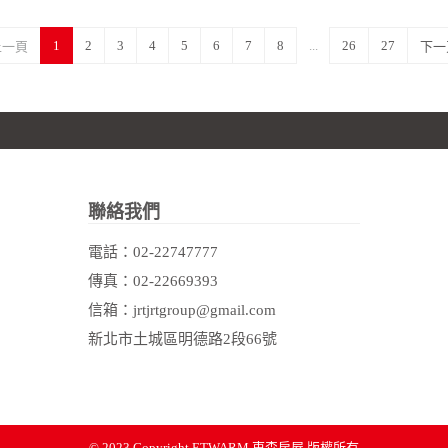
1
2
3
4
5
6
7
8
...
26
27
上一頁
下一
聯絡我們
電話：
02-22747777
傳真：02-22669393
信箱：jrtjrtgroup@gmail.com
新北市土城區明德路2段66號
© 2023 Copyright
ETWARM 東森房屋 版權所有