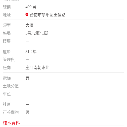
總價
499 萬
地址
台南市學甲區重信路
類型
大樓
格局
3房/ 2廳/ 1衛
樓層
－
屋齡
31.2年
管理費
－
座向
座西南朝東北
電梯
有
土地分區
－
車位
－
社區
－
可養寵物
否
謄本資料