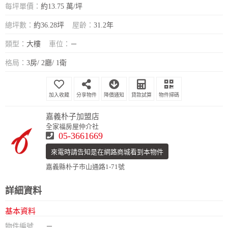
每坪單價：
約13.75 萬/坪
總坪數：
約36.28坪
屋齡：
31.2年
類型：
大樓
車位：
－
格局：
3房/ 2廳/ 1衛
分享物件
降價通知
貸款試算
物件掃碼
嘉義朴子加盟店
全家福房屋仲介社
05-3661669
來電時請告知是在網路商城看到本物件
嘉義縣朴子市山通路1-71號
詳細資料
基本資料
物件編號
－