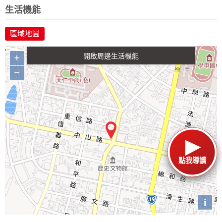
政府金融
學校
醫療
休閒
生活機能
區域地圖
生活購物
餐飲
交通
+
−
點我導讀
i