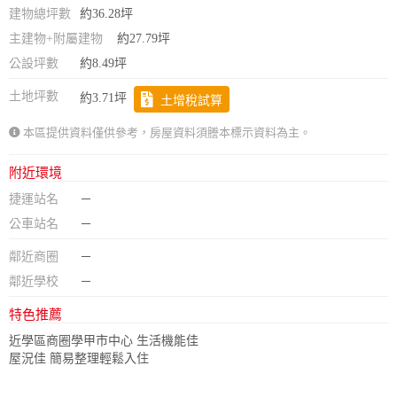
建物總坪數
約36.28坪
主建物+附屬建物
約27.79坪
公設坪數
約8.49坪
土地坪數
約3.71坪
土增稅試算
本區提供資料僅供參考，房屋資料須謄本標示資料為主。
附近環境
捷運站名
－
公車站名
－
鄰近商圈
－
鄰近學校
－
特色推薦
近學區商圈學甲市中心 生活機能佳
屋況佳 簡易整理輕鬆入住