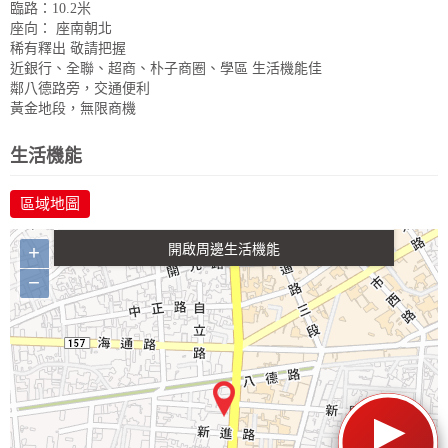
臨路：10.2米
座向： 座南朝北
稀有釋出 敬請把握
近銀行、全聯、超商、朴子商圈、學區 生活機能佳
鄰八德路旁，交通便利
黃金地段，無限商機
政府金融
學校
醫療
休閒
生活機能
區域地圖
生活購物
餐飲
交通
+
−