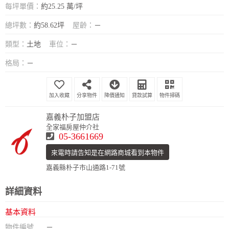
每坪單價：
約25.25 萬/坪
總坪數：
約58.62坪
屋齡：
－
類型：
土地
車位：
－
格局：
－
分享物件
降價通知
貸款試算
物件掃碼
嘉義朴子加盟店
全家福房屋仲介社
05-3661669
來電時請告知是在網路商城看到本物件
嘉義縣朴子市山通路1-71號
詳細資料
基本資料
物件編號
－