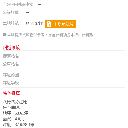
主建物+附屬建物
－
公設坪數
－
土地坪數
約58.62坪
土增稅試算
本區提供資料僅供參考，房屋資料須謄本標示資料為主。
附近環境
捷運站名
－
公車站名
－
鄰近商圈
－
鄰近學校
－
特色推薦
八德路旁建地
售:1480萬
地坪：58.61坪
面寬：4.8米
深度：37.6/38.4米