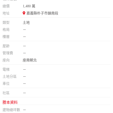
總價
1,480 萬
地址
嘉義縣朴子市鎮南段
類型
土地
格局
－
樓層
－
屋齡
－
管理費
－
座向
座南朝北
電梯
－
土地分區
－
車位
－
社區
－
謄本資料
建物總坪數
－