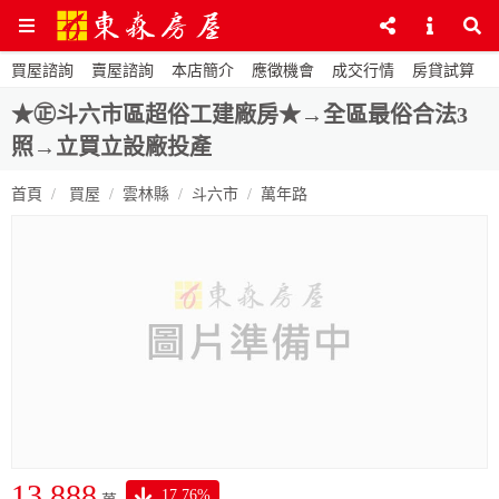
買屋諮詢
賣屋諮詢
本店簡介
應徵機會
成交行情
房貸試算
★㊣斗六市區超俗工建廠房★→全區最俗合法3
照→立買立設廠投產
首頁
買屋
雲林縣
斗六市
萬年路
13,888
17.76%