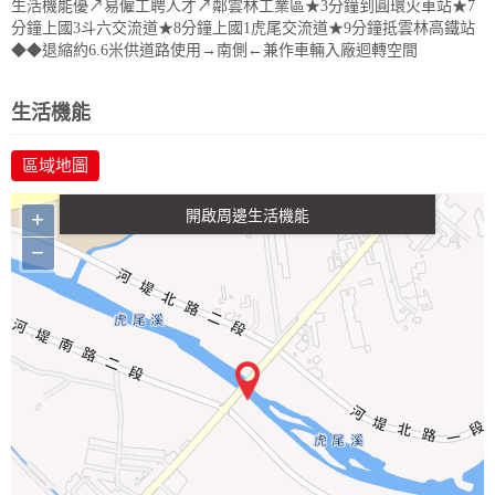
生活機能優↗易僱工聘人才↗鄰雲林工業區★3分鐘到圓環火車站★7
分鐘上國3斗六交流道★8分鐘上國1虎尾交流道★9分鐘抵雲林高鐵站
◆◆退縮約6.6米供道路使用→南側←兼作車輛入廠迴轉空間
政府金融
醫療
休閒
生活購物
生活機能
區域地圖
交通
+
−