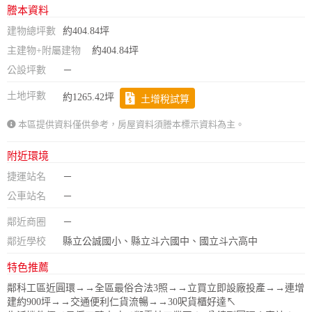
謄本資料
建物總坪數
約404.84坪
主建物+附屬建物
約404.84坪
公設坪數
－
土地坪數
約1265.42坪
土增稅試算
本區提供資料僅供參考，房屋資料須謄本標示資料為主。
附近環境
捷運站名
－
公車站名
－
鄰近商圈
－
鄰近學校
縣立公誠國小、縣立斗六國中、國立斗六高中
特色推薦
鄰科工區近圓環→→全區最俗合法3照→→立買立即設廠投產→→連增
建約900坪→→交通便利仁貨流暢→→30呎貨櫃好達↖