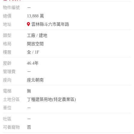
物件編號
－
總價
13,888 萬
地址
雲林縣斗六市萬年路
類型
工廠 / 建地
格局
開放空間
樓層
全 / 1F
屋齡
46.4年
管理費
－
座向
座北朝南
電梯
無
土地分區
丁種建築用地(特定農業區)
車位
－
社區
－
可養寵物
否