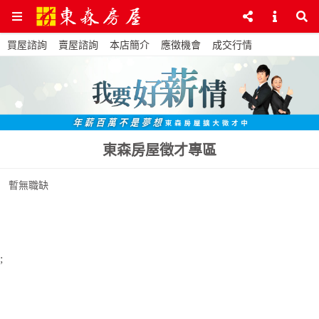
買屋諮詢
賣屋諮詢
本店簡介
應徵機會
成交行情
東森房屋徵才專區
暫無職缺
;