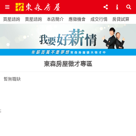
買屋諮詢
賣屋諮詢
本店簡介
應徵機會
成交行情
房貸試算
東森房屋徵才專區
暫無職缺
;