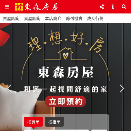
買屋諮詢
賣屋諮詢
本店簡介
應徵機會
成交行情
找買屋
找租屋