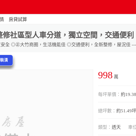
情
房貸試算
整修社區型人車分道，獨立空間，交通便利
換裝潢
998
萬
每坪單價：
約19.3
總坪數：
約51.49
類型：
透天
車