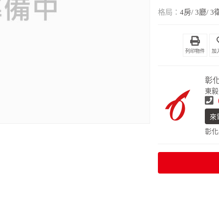
格局：
4房/ 3廳/ 3
列印物件
彰
東毅
來
彰化