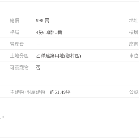
總價
998 萬
地址
格局
4房/ 3廳/ 3衛
樓層
管理費
－
座向
土地分區
乙種建築用地(鄉村區)
車位
可養寵物
否
主建物+附屬建物
約51.49坪
公設
主。