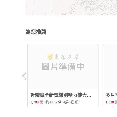
為您推薦
近信義國小透天別墅~4樓+B1社區型，人車分道雙車位，6房可三代同堂，近交流道！
近精誠全新電梯別墅~3樓大面寬，邊間採光佳，附電梯三代同堂，靜巷住宅更宜居！
3衛
1,780
萬
約44.42坪
4房3廳3衛
1,338