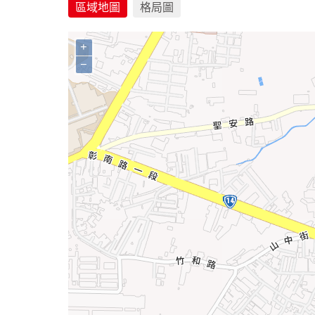
區域地圖
格局圖
+
−