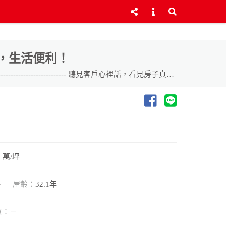
，生活便利！
物件特色： ◎專屬車位，獨立空間 ◎社區型人車分道安全 ◎㊣大竹商圈，生活機能佳 ◎交通便利，全新整修，屋況佳 ----------------------------- 聽見客戶心裡話，看見房子真價值 貨比三家不吃虧 ~ 來電詢問更清楚 趕快拿起電話~專線 (04)720-1000 歡迎~~賞屋~~鑑價~~加入我們！
8 萬/坪
坪
屋齡：
32.1年
位：
－