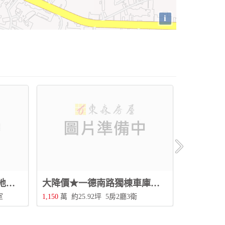
i
大降價★平和分校騎樓大地坪透天~3樓+B1大空間+孝親房，活路近公園.超商機能佳
大降價★一德南路獨棟車庫別墅~2+1樓8米大面寬，前院停車大地坪，可蓋2戶透天！
室
1,150
萬
約25.92坪
5房2廳3衛
1,380
萬
約5