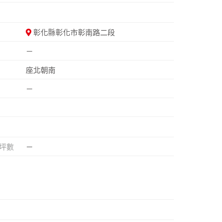
彰化縣彰化市彰南路二段
－
座北朝南
－
坪數
－