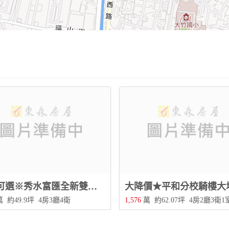
多戶可選※秀水富匯全新雙車別墅★4樓全新完工，有孝親房，社區型別墅安全有保障！
萬
約49.9坪
4房3廳4衛
1,576
萬
約62.07坪
4房2廳3衛1