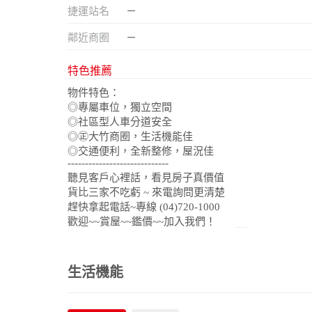
捷運站名
－
鄰近商圈
－
特色推薦
物件特色：
◎專屬車位，獨立空間
◎社區型人車分道安全
◎㊣大竹商圈，生活機能佳
◎交通便利，全新整修，屋況佳
-----------------------------
聽見客戶心裡話，看見房子真價值
貨比三家不吃虧 ~ 來電詢問更清楚
趕快拿起電話~專線 (04)720-1000
歡迎~~賞屋~~鑑價~~加入我們！
生活機能