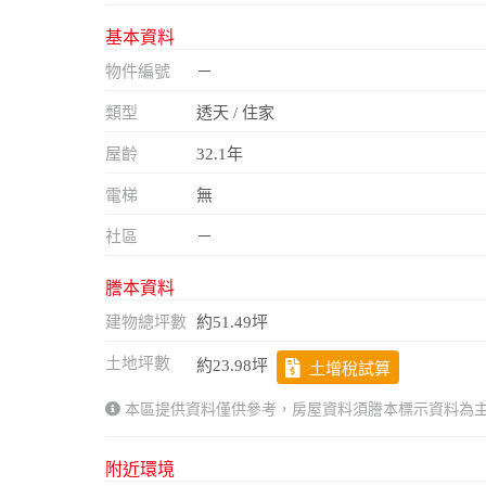
基本資料
物件編號
－
類型
透天 / 住家
屋齡
32.1年
電梯
無
社區
－
謄本資料
建物總坪數
約51.49坪
土地坪數
約23.98坪
土增稅試算
本區提供資料僅供參考，房屋資料須謄本標示資料為
附近環境