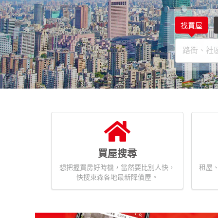
找買屋
買屋搜尋
想把握買房好時機，當然要比別人快，
租屋
快搜東森各地最新降價屋。