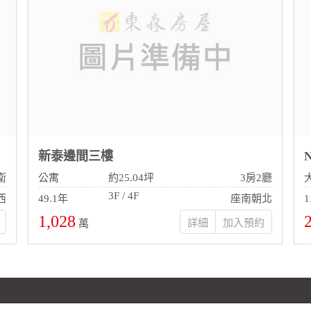
新泰邊間三樓
衛
公寓
約25.04坪
3房2廳
3F / 4F
西
49.1年
座南朝北
1
1,028
詳細
萬