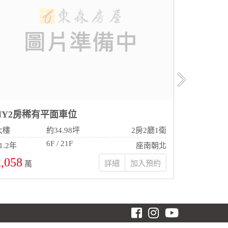
NY2房稀有平面車位
建安陽光
大樓
約34.98坪
2房2廳1衛
華廈
6F / 21F
1.2年
座南朝北
31.8年
2,058
1,498
詳細
萬
萬