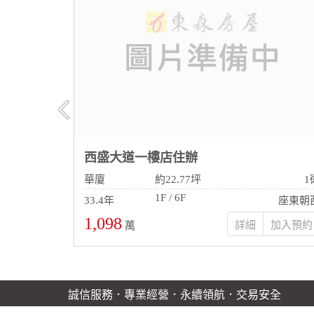
西盛大道一樓店住辦
4房2廳2衛
華廈
約22.77坪
1
1F / 6F
東北朝西南
33.4年
座東朝
1,098
詳細
萬
誠信服務．專業經營．永續領航．交易安全