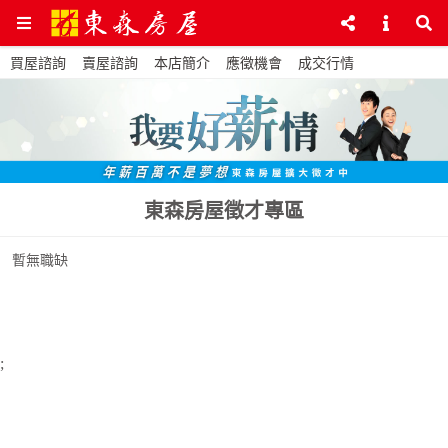
買屋諮詢
賣屋諮詢
本店簡介
應徵機會
成交行情
東森房屋徵才專區
暫無職缺
;