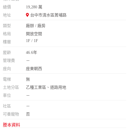
總價
19,280 萬
地址
台中市清水區菁埔路
類型
廠辦 / 廠房
格局
開放空間
1F / 1F
樓層
屋齡
46.6年
管理費
－
座向
座東朝西
電梯
無
土地分區
乙種工業區、道路用地
車位
－
社區
－
可養寵物
否
謄本資料