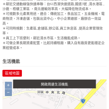
＊鄰近交通動線強快速串聯：台61西濱快速道路,國道3號 ,清水港區 ,
沙鹿、梧棲工業區 ，南北運輸效率高，大幅降低物流成本。
＊可規劃多元產業用途，適合：傳統加工，食品加工，五金機械，電
商物流，冷凍倉儲，包裝出貨中心，中小企業總部，廠辦合一效益
高。
＊可同時規劃：生產區,倉儲區,辦公區,員工休息區 ,提高企業管理效
率。
＊員工上下班便利，鄰近清水市區，生活機能成熟。
＊可做企業長期資產配置，比起持續租廠，購入自有廠房更能穩定企
業經營成本。
政府金融
醫療
休閒
生活購物
生活機能
區域地圖
交通
+
−