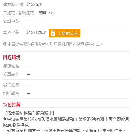
建物總坪數
約60.5坪
主建物+附屬建物
約60.5坪
公設坪數
－
土地坪數
約604.29坪
土增稅試算
本區提供資料僅供參考，房屋資料須謄本標示資料為主。
附近環境
捷運站名
－
公車站名
－
鄰近商圈
－
鄰近學校
－
特色推薦
【清水菁埔路稀有廠房釋出】
台中海線產業核心地段,清水菁埔路成熟工業聚落,稀有釋出可立即使用
廠房,物件特色
＊現有廠房規劃完善：免除重新建廠等待期，企業可快速進駐使用。