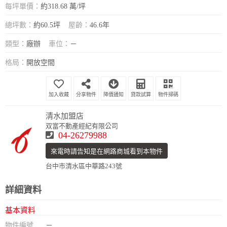
每坪單價：
約318.68 萬/坪
總坪數：
約60.5坪
屋齡：
46.6年
類型：
廠辦
車位：
－
格局：
開放空間
分享物件
降價通知
貸款試算
物件掃碼
清水加盟店
双富不動產經紀有限公司
04-26279988
來電時請告知是在網路商城看到本物件
台中市清水區中華路243號
詳細資料
基本資料
物件編號
－