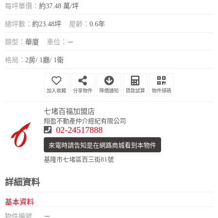
每坪單價：
約37.48 萬/坪
總坪數：
約23.48坪
屋齡：
0.6年
類型：
華廈
車位：
－
格局：
2房/ 1廳/ 1衛
分享物件
降價通知
貸款試算
物件掃碼
七堵百福加盟店
翔盈不動產仲介經紀有限公司
02-24517888
來電時請告知是在網路商城看到本物件
基隆市七堵區百三街81號
詳細資料
基本資料
物件編號
－