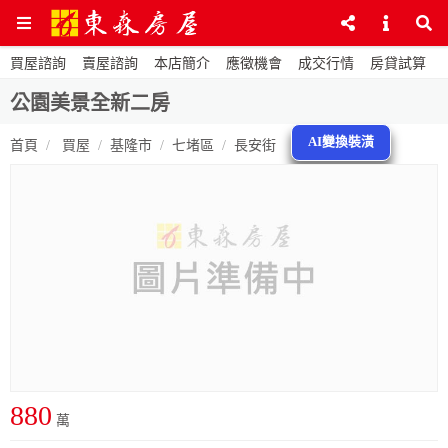
買屋諮詢
賣屋諮詢
本店簡介
應徵機會
成交行情
房貸試算
公園美景全新二房
AI變換裝潢
首頁
買屋
基隆市
七堵區
長安街
880
萬