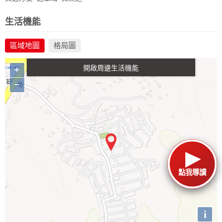
政府金融
學校
醫療
休閒
生活機能
區域地圖
格局圖
生活購物
餐飲
交通
+
−
點我導讀
i