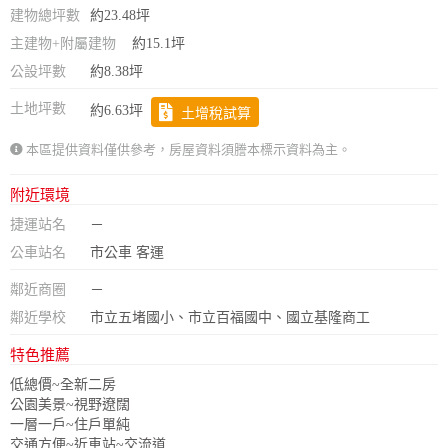
建物總坪數
約23.48坪
主建物+附屬建物
約15.1坪
公設坪數
約8.38坪
土地坪數
約6.63坪
土增稅試算
本區提供資料僅供參考，房屋資料須謄本標示資料為主。
附近環境
捷運站名
－
公車站名
市公車 客運
鄰近商圈
－
鄰近學校
市立五堵國小、市立百福國中、國立基隆商工
特色推薦
低總價~全新二房
公園美景~視野遼闊
一層一戶~住戶單純
交通方便~近車站~交流道