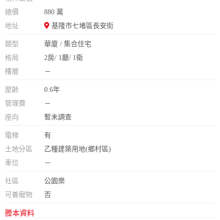
總價
880 萬
地址
基隆市七堵區長安街
類型
華廈 / 集合住宅
格局
2房/ 1廳/ 1衛
樓層
－
屋齡
0.6年
管理費
－
座向
暫未調查
電梯
有
土地分區
乙種建築用地(鄉村區)
車位
－
社區
公園樂
可養寵物
否
謄本資料