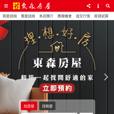
買屋諮詢
賣屋諮詢
本店簡介
應徵機會
成交行情
房貸試算
找買屋
找租屋