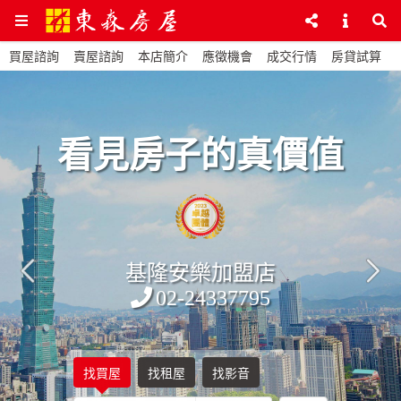
買屋諮詢
賣屋諮詢
本店簡介
應徵機會
成交行情
房貸試算
看見房子的真價值
基隆安樂加盟店
02-24337795
找買屋
找租屋
找影音