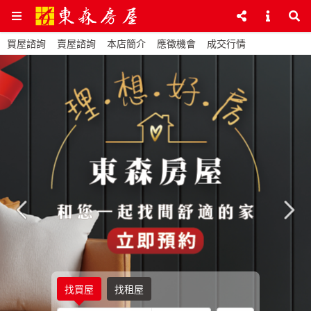
買屋諮詢
賣屋諮詢
本店簡介
應徵機會
成交行情
找買屋
找租屋