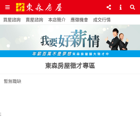
買屋諮詢
賣屋諮詢
本店簡介
應徵機會
成交行情
東森房屋徵才專區
暫無職缺
;