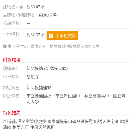
建物總坪數
約30.07坪
主建物+附屬建物
約30.07坪
公設坪數
－
土地坪數
約32.37坪
土增稅試算
本區提供資料僅供參考，房屋資料須謄本標示資料為主。
附近環境
捷運站名
新北投站 (新北投支線)
公車站名
慈航寺
鄰近商圈
新北投捷運站
鄰近學校
市立逸仙國小、市立新民國中、私立薇閣高中、國立陽
明大學
特色推薦
7年前裝潢全室管線更換 國泰建設有口碑品質保證 純透天住宅區 環境
清幽 格局方正 使用天然瓦斯