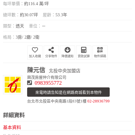
每坪單價：
約116.4 萬/坪
總坪數：
約30.07坪
屋齡：
53.3年
類型：
透天
車位：
－
格局：
3房/ 2廳/ 2衛
分享物件
降價通知
貸款試算
物件掃碼
陳元信
北投中央加盟店
興茂房屋仲介有限公司
0983955772
來電時請告知是在網路商城看到本物件
台北市北投區中央南路1段83號1樓
02-28936799
詳細資料
基本資料