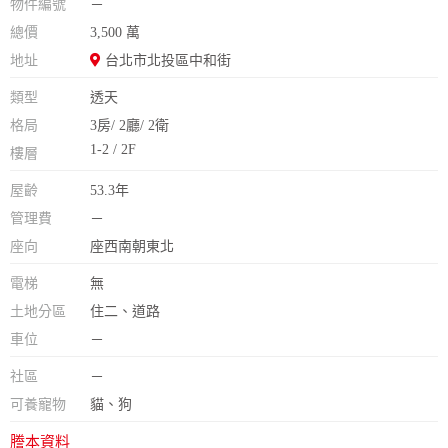
物件編號
－
總價
3,500 萬
地址
台北市北投區中和街
類型
透天
格局
3房/ 2廳/ 2衛
1-2 / 2F
樓層
屋齡
53.3年
管理費
－
座向
座西南朝東北
電梯
無
土地分區
住二、道路
車位
－
社區
－
可養寵物
貓、狗
謄本資料