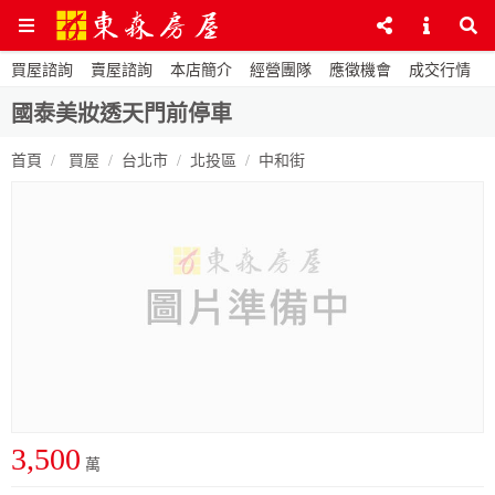
買屋諮詢
賣屋諮詢
本店簡介
經營團隊
應徵機會
成交行情
國泰美妝透天門前停車
首頁
買屋
台北市
北投區
中和街
3,500
萬