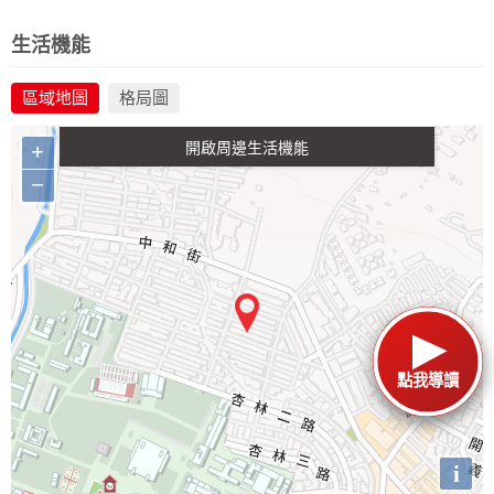
政府金融
學校
醫療
休閒
生活機能
區域地圖
格局圖
生活購物
餐飲
交通
+
−
點我導讀
i