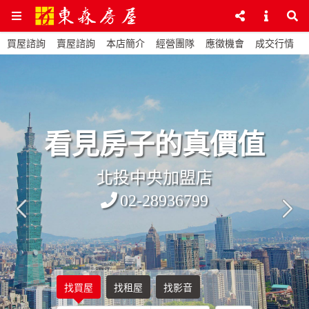
買屋諮詢
賣屋諮詢
本店簡介
經營團隊
應徵機會
成交行情
看見房子的真價值
北投中央加盟店
02-28936799
找買屋
找租屋
找影音