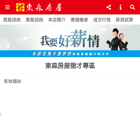
買屋諮詢
賣屋諮詢
本店簡介
應徵機會
成交行情
房貸試算
東森房屋徵才專區
暫無職缺
;