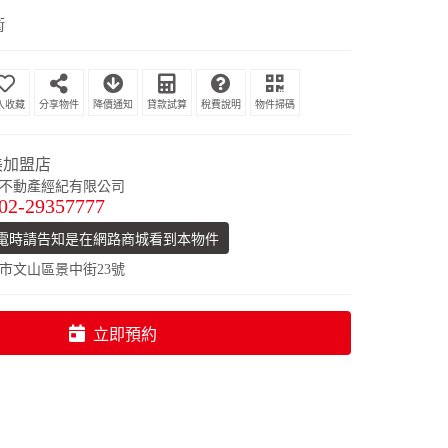
衛
分享物件
降價通知
貸款試算
稅費說明
物件掃碼
美加盟店
不動產經紀有限公司
02-29357777
電時請告知是在網路商城看到本物件
市文山區景中街23號
立即預約