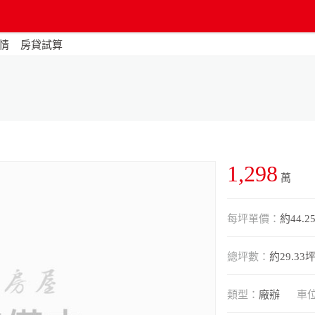
情
房貸試算
1,298
萬
每坪單價：
約44.2
總坪數：
約29.33
類型：
廠辦
車