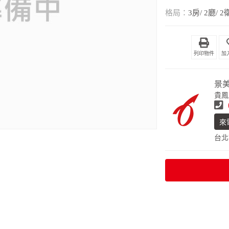
格局：
3房/ 2廳/ 2
列印物件
景
貴鳳
來
台北