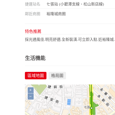
捷運站名
七張站 (小碧潭支線、松山新店線)
鄰近商圈
裕隆城商圈
特色推薦
採光通風佳.明亮舒適.全新裝潢.可立即入駐.近裕隆城.
生活機能
區域地圖
格局圖
+
−