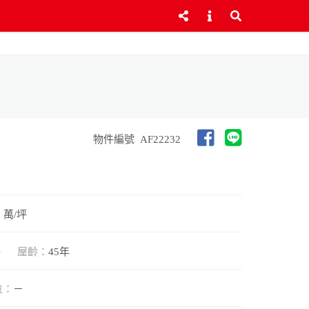
物件編號
AF22232
5 萬/坪
坪
屋齡：
45年
位：
－