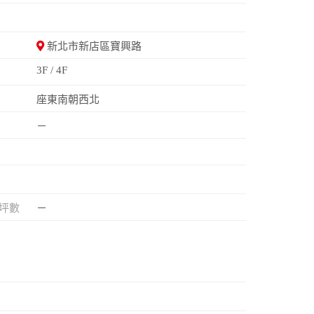
新北市新店區寶興路
3F / 4F
座東南朝西北
－
坪數
－