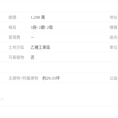
總價
1,298 萬
地址
格局
3房/ 2廳/ 2衛
樓層
管理費
－
座向
土地分區
乙種工業區
車位
可養寵物
否
主建物+附屬建物
約29.33坪
公設
主。