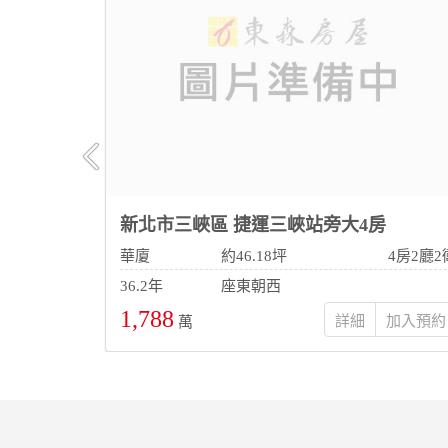
新北市三峽區 捷運三峽站旁大4房
3房2廳2衛
華廈
約46.18坪
4房2廳2
36.2年
座東朝西
1,788
詳細
萬