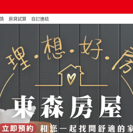
情
房貸試算
自訂連結
看見房子的真價
02-86777777
鶯歌加盟店