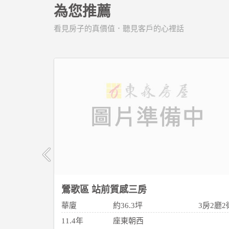
為您推薦
看見房子的真價值．聽見客戶的心裡話
鶯歌區 站前質感三房
2房1廳2衛
華廈
約36.3坪
3房2廳2
11.4年
座東朝西