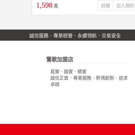
1,598
詳細
萬
誠信服務．專業經營．永續領航．交易安全
鶯歌加盟店
真實．踏實．精實
誠信正直．專業服務．熱情創新．追求
卓越