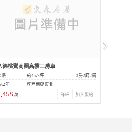
八德桃鶯商圈高樓三房車
鶯歌區 
大樓
約45.7坪
3房2廳2衛
透天
9.2年
座西南朝東北
27.6年
1,458
1,788
詳細
萬
萬