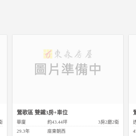
鶯歌區 雙鐵3房+車位
衛
華廈
約43.44坪
3房2廳2衛
29.3年
座東朝西
4