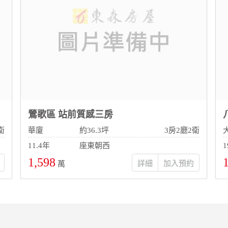
鶯歌區 站前質感三房
衛
華廈
約36.3坪
3房2廳2衛
11.4年
座東朝西
1
1,598
詳細
萬