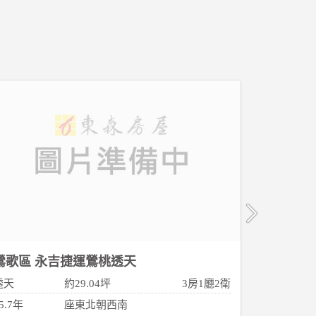
鶯歌區 永吉捷運鶯桃透天
鶯歌區 
透天
約29.04坪
3房1廳2衛
公寓
5.7年
座東北朝西南
30.8年