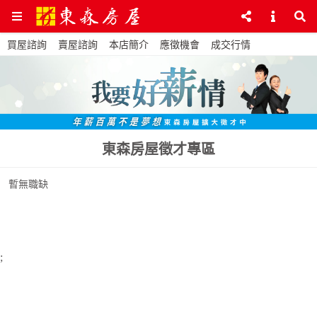
買屋諮詢
賣屋諮詢
本店簡介
應徵機會
成交行情
東森房屋徵才專區
暫無職缺
;