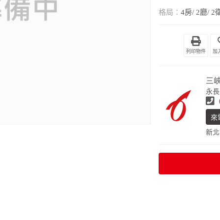
格局：
4房/ 2廳/ 2
列印物件
三
永長
來
新北