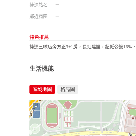
捷運站名
－
鄰近商圈
－
特色推薦
捷運三峽店旁方正3+1房，長虹建設，超低公設16
生活機能
區域地圖
格局圖
+
−