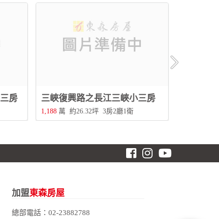
正三房
三峽復興路之長江三峽小三房
1,188
萬
約26.32坪
3房2廳1衛
598
萬
約11
加盟
東森房屋
總部電話：
02-23882788