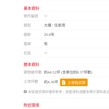
基本資料
物件編號
－
類型
大樓 / 住家用
屋齡
26.8年
電梯
有
社區
－
謄本資料
建物總坪數
約44.52坪 (含車位約8.37坪數)
土地坪數
約4.36坪
土增稅試算
本區提供資料僅供參考，房屋資料須謄本標示資料為
附近環境