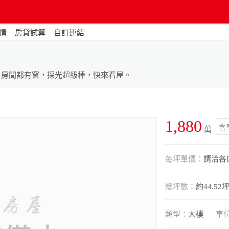
情
房貸試算
自訂連結
%，房間都有窗，採光超級棒，快來看屋。
1,880
含
萬
每坪單價：
請洽各
總坪數：
約44.52
類型：
大樓
車