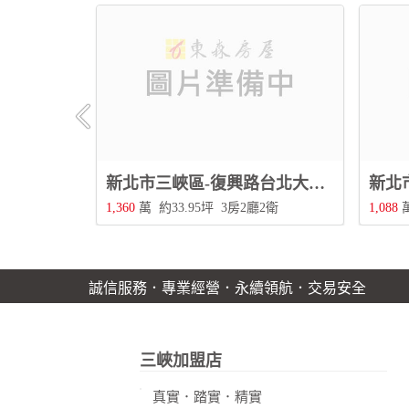
新北市三峽區 介壽國小高樓景觀屋
新北市三峽區-復興路台北大學城景觀三房
2衛
1,360
萬
約33.95坪
3房2廳2衛
1,088
誠信服務．專業經營．永續領航．交易安全
三峽加盟店
真實．踏實．精實