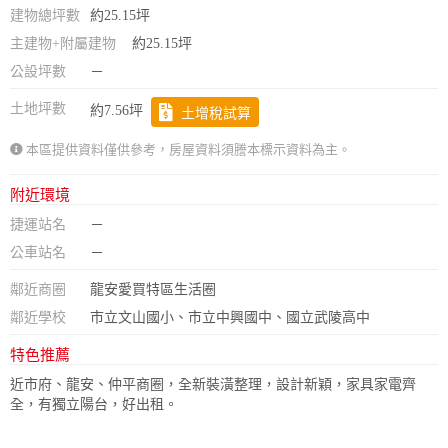
建物總坪數
約25.15坪
主建物+附屬建物
約25.15坪
公設坪數
－
土地坪數
約7.56坪
土增稅試算
本區提供資料僅供參考，房屋資料須謄本標示資料為主。
附近環境
捷運站名
－
公車站名
－
鄰近商圈
龍安愛買特區生活圈
鄰近學校
市立文山國小、市立中興國中、國立武陵高中
特色推薦
近市府、龍安、仲平商圈，全新裝潢整理，設計新穎，家具家電齊
全，有獨立陽台，好出租。
政府金融
學校
醫療
休閒