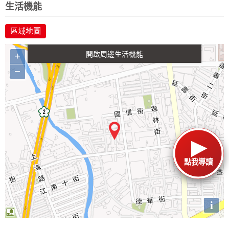
生活機能
區域地圖
生活購物
餐飲
交通
+
−
點我導讀
i