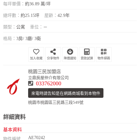
每坪單價：
約36.89 萬/坪
總坪數：
約25.15坪
屋齡：
42.9年
類型：
公寓
車位：
－
格局：
3房/ 3廳/ 3衛
分享物件
降價通知
貸款試算
物件掃碼
桃園三民加盟店
立鼎房屋仲介有限公司
033762000
來電時請告知是在網路商城看到本物件
桃園市桃園區三民路三段549號
詳細資料
基本資料
AE70242
物件編號