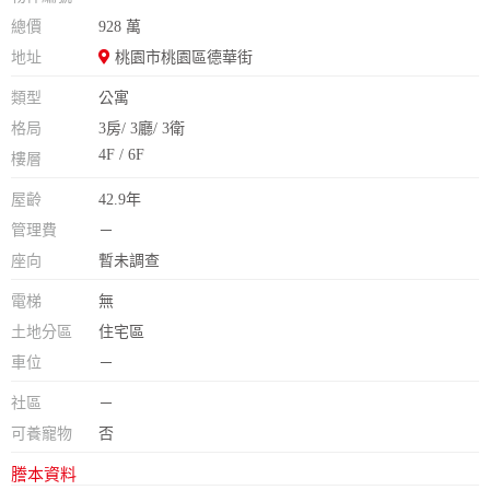
總價
928 萬
地址
桃園市桃園區德華街
類型
公寓
格局
3房/ 3廳/ 3衛
4F / 6F
樓層
屋齡
42.9年
管理費
－
座向
暫未調查
電梯
無
土地分區
住宅區
車位
－
社區
－
可養寵物
否
謄本資料