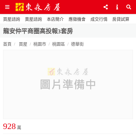
買屋諮詢
賣屋諮詢
本店簡介
應徵機會
成交行情
房貸試算
龍安仲平商圈高投報3套房
首頁
買屋
桃園市
桃園區
德華街
928
萬