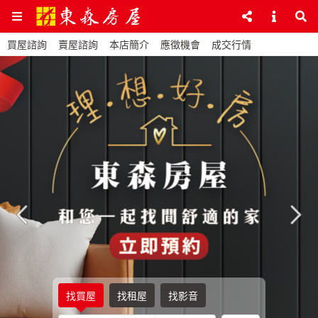
買屋諮詢
賣屋諮詢
本店簡介
應徵機會
成交行情
找買屋
找租屋
找影音