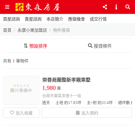
買屋諮詢
賣屋諮詢
本店簡介
應徵機會
成交行情
首頁
永康小東加盟店
物件搜尋
預設排序
搜尋條件
共有
1
筆物件
崇善商圈整新孝親車墅
1,980
萬
台南市東區崇善十一街
透天
土地 約17.85坪
主+附 約33.4坪
總坪數 約