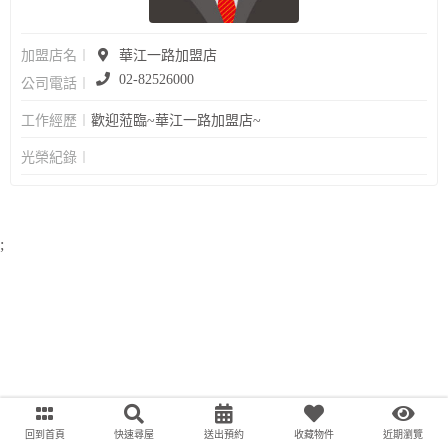
加盟店名︱
華江一路加盟店
02-82526000
公司電話︱
工作經歷︱
歡迎蒞臨~華江一路加盟店~
光榮紀錄︱
;
回到首頁
快速尋屋
送出預約
收藏物件
近期瀏覽