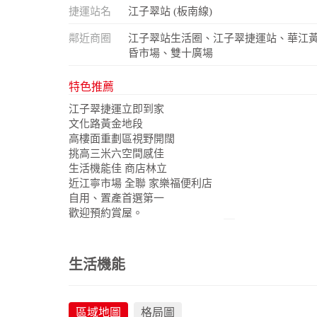
捷運站名
江子翠站 (板南線)
鄰近商圈
江子翠站生活圈、江子翠捷運站、華江
昏市場、雙十廣場
特色推薦
江子翠捷運立即到家
文化路黃金地段
高樓面重劃區視野開闊
挑高三米六空間感佳
生活機能佳 商店林立
近江寧市場 全聯 家樂福便利店
自用、置產首選第一
歡迎預約賞屋。
生活機能
區域地圖
格局圖