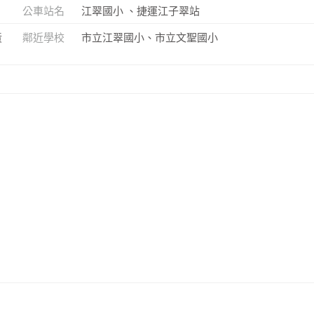
公車站名
江翠國小 、捷運江子翠站
黃
鄰近學校
市立江翠國小、市立文聖國小