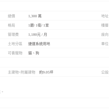
總價
1,300 萬
地址
格局
1廳/ 1衛/ 1室
樓層
管理費
1,180元 / 月
座向
土地分區
捷運系統用地
車位
可養寵物
貓、狗
主建物+附屬建物
約9.05坪
公設
主。