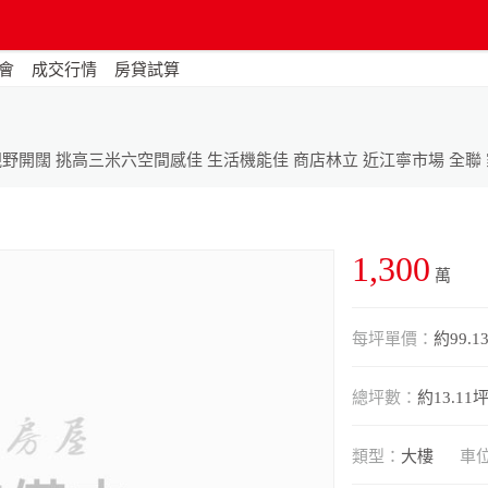
會
成交行情
房貸試算
野開闊 挑高三米六空間感佳 生活機能佳 商店林立 近江寧市場 全聯
1,300
萬
每坪單價：
約99.1
總坪數：
約13.11
類型：
大樓
車