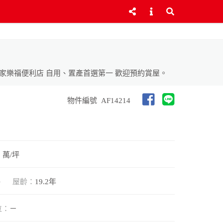
 家樂福便利店 自用、置產首選第一 歡迎預約賞屋。
物件編號
AF14214
3 萬/坪
坪
屋齡：
19.2年
位：
－