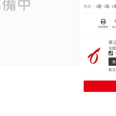
格局：
1廳/ 1衛/ 1
列印物件
華
全國
來
新北