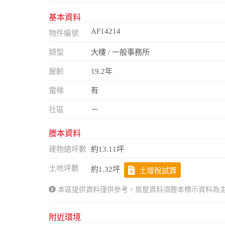
基本資料
AF14214
物件編號
類型
大樓 / 一般事務所
屋齡
19.2年
電梯
有
社區
－
謄本資料
建物總坪數
約13.11坪
土地坪數
約1.32坪
土增稅試算
本區提供資料僅供參考，房屋資料須謄本標示資料為
附近環境