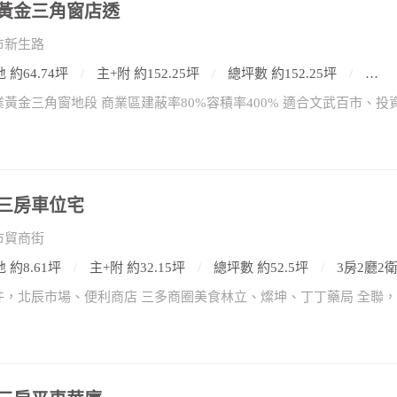
黃金三角窗店透
市新生路
 約64.74坪
主+附 約152.25坪
總坪數 約152.25坪
11房
三房車位宅
市貿商街
 約8.61坪
主+附 約32.15坪
總坪數 約52.5坪
3房2廳2