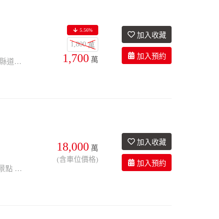
5.56%
1,800
6衛
2年
座東朝西
萬
1,700
萬
許家203縣道旁｜交通便利｜曝光度高 難得釋出優質電梯民宿型物件，座落於203縣道旁 地段醒目、進出便利，無論自住或經營民宿皆相當合適 輕屋齡規劃｜屋況優質免整理 全棟三層樓＋電梯設計｜居住舒適無負擔 規劃五間套房｜間間獨立衛浴，隱私性高 家具家電齊全｜可立即入住或營運
18,000
萬
房1廳35衛
2.6年
有車位
座南朝北
(含車位價格)
市區核心地段，交通便利、人潮穩定 鄰近澎湖生活博物館、藝文園區及多處觀光景點 屋齡新穎，僅2年，設備完善 附設停車空間，提升住宿便利性 適合旅宿經營、企業投資、資產配置與長期收租 澎湖觀光市場持續成長，投資前景值得期待