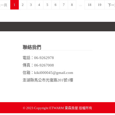
1
2
3
4
5
6
7
8
...
18
19
上一頁
下一
聯絡我們
電話：
06-9262978
傳真：06-9267008
信箱：kiki000045@gmail.com
澎湖縣馬公市光復路201號1樓
© 2023 Copyright
ETWARM 東森房屋 版權所有