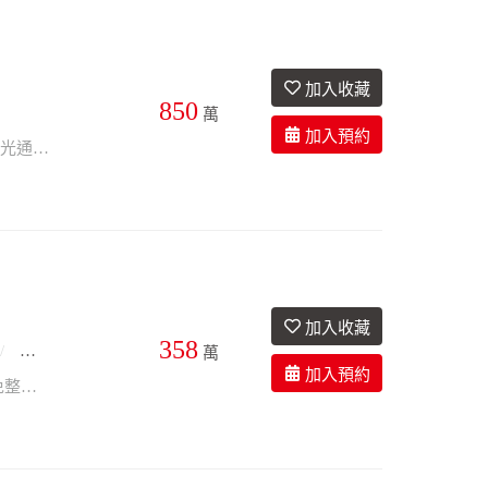
850
2衛
50.3年
座南朝北
萬
市中心．鬧中取靜．門口可停車 使用空間大．坐擁私人專屬小花園 雙面採光．採光通風佳 優質地段．緊鄰公園、超商、學校 無資格限制．投資自用皆宜
358
8.2年
萬
電梯華廈，出入便利 精品套房，空間舒適好規劃 家具家電完整附贈 屋況新穎，免整理可入住 自住溫馨，投資收租皆宜 鄰近市區，生活機能便利 小巧精緻、負擔輕鬆，現在入手正是好時機！