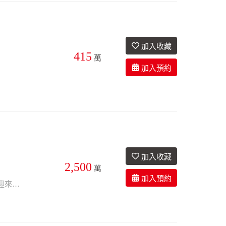
415
萬
2,500
8衛
7.7年
座北朝南
萬
澎2大馬路邊 出入交通方便 裝潢低調典雅 七大套房 保留地大 投資或自用皆可 歡迎來電預約賞屋 需農變建資格