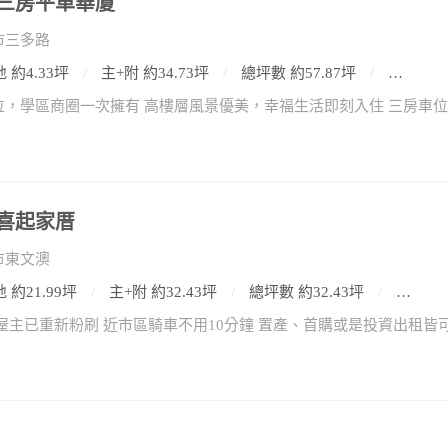
三房平車華廈
市三多路
 約4.33坪
主+附 約34.73坪
總坪數 約57.87坪
3房2廳
喜起家厝
市東文澳
 約21.99坪
主+附 約32.43坪
總坪數 約32.43坪
3房2廳
屋主已重新粉刷 近市區騎車不用10分鐘 置產、首購或是投資出租皆