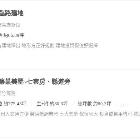
臨路建地
市烏崁新段
 約66.89坪
有建地釋出 地形方正好規劃 建地投資保值好選擇
築巢美墅~七套房、縣道旁
鄉竹篙灣
 約775.43坪
主+附 約80.3坪
總坪數 約80.3坪
7房2廳