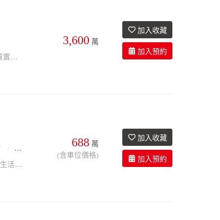
3,600
4廳7衛
44.1年
座北朝南
萬
馬公市區商業黃金三角窗地段 商業區建蔽率80%容積率400% 適合文武百市、投資置產好選擇
688
萬
衛
20.1年
有車位
(含車位價格)
市區最夯物件，北辰市場、便利商店 三多商圈美食林立、燦坤、丁丁藥局 全聯，生活好便利，投資或自用皆可 地下二層平面停車位 歡迎來電預約賞屋