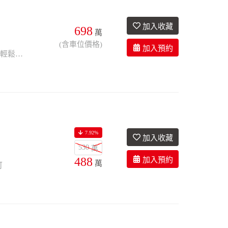
698
萬
2衛
20.2年
有車位
(含車位價格)
成家一步到位，學區商圈一次擁有 高樓層風景優美，幸福生活即刻入住 三房車位輕鬆成家，便利生活近在咫尺
7.92%
530
2衛
43.5年
座南朝北
萬
488
萬
可