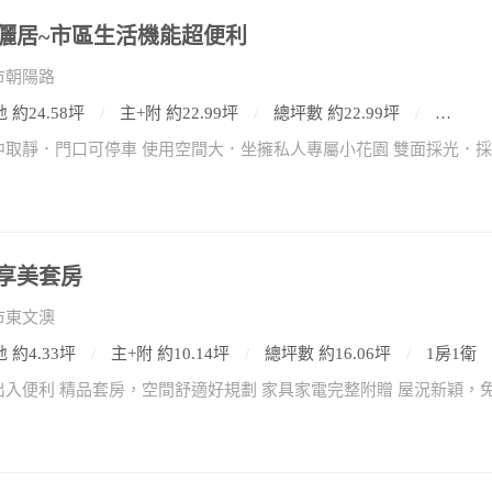
儷居~市區生活機能超便利
市朝陽路
 約24.58坪
主+附 約22.99坪
總坪數 約22.99坪
3房2廳
享美套房
市東文澳
 約4.33坪
主+附 約10.14坪
總坪數 約16.06坪
1房1衛