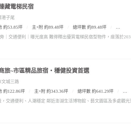
臻藏電梯民宿
鄉港子尾
 約53.85坪
主+附 約89.48坪
總坪數 約89.48坪
5房2廳
商旅~市區精品旅宿・穩健投資首選
市文城三路
 約122.86坪
主+附 約343.36坪
總坪數 約641.29坪
34