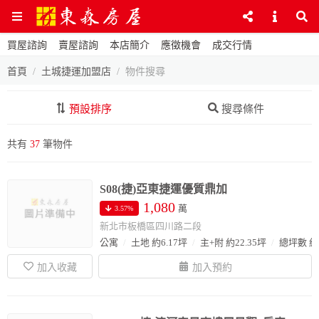
買屋諮詢
賣屋諮詢
本店簡介
應徵機會
成交行情
首頁
土城捷運加盟店
物件搜尋
預設排序
搜尋條件
共有
37
筆物件
S08(捷)亞東捷運優質鼎加
1,080
萬
3.57%
新北市板橋區四川路二段
公寓
土地 約6.17坪
主+附 約22.35坪
總坪數 約2