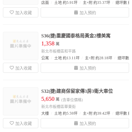
店面
土地 約5.91坪
主+附 約35.37坪
總坪數 約4
S36(捷)重慶國泰格局黃金2樓美寓
1,358
萬
新北市板橋區和平路
公寓
土地 約13.11坪
主+附 約28.18坪
總坪數 約
S32(捷)建商保留家傳3房3衛大車位
5,650
萬
(含車位價格)
新北市板橋區華東街
大樓
土地 約5.59坪
主+附 約39.42坪
總坪數 約6