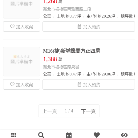
1,268
萬
新北市板橋區南雅西路二段
公寓
土地 約8.77坪
主+附 約20.26坪
總坪數 約2
M16(捷)新埔邊間方正四房
1,388
萬
新北市板橋區龍泉街
公寓
土地 約8.47坪
主+附 約29.06坪
總坪數 約3
1 / 4
上一頁
下一頁