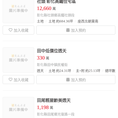
社頭 彰化高鐵住宅區
12,660
萬
彰化縣社頭鄉高鐵社頭段
土地
土地 約684.36坪
座西北朝東南
田中低價位透天
330
萬
彰化縣田中鎮民權街
透天
土地 約24.31坪
主+附 約25.13坪
總坪數 約
田尾輕屋齡美透天
1,198
萬
彰化縣田尾鄉光復路一段