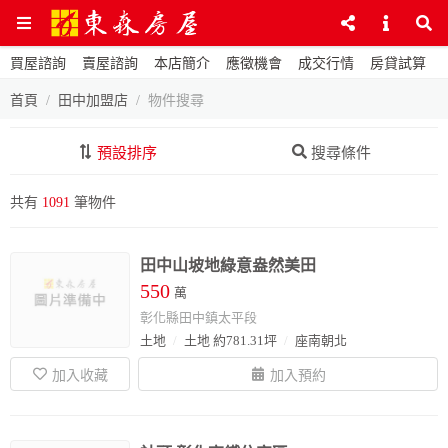
買屋諮詢
賣屋諮詢
本店簡介
應徵機會
成交行情
房貸試算
首頁
田中加盟店
物件搜尋
預設排序
搜尋條件
共有
1091
筆物件
田中山坡地綠意盎然美田
550
萬
彰化縣田中鎮太平段
土地
土地 約781.31坪
座南朝北