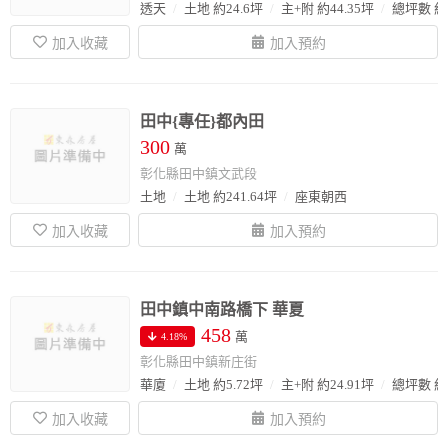
透天
土地 約24.6坪
主+附 約44.35坪
總坪數 約4
田中{專任}都內田
300
萬
彰化縣田中鎮文武段
土地
土地 約241.64坪
座東朝西
田中鎮中南路橋下 華夏
458
萬
4.18%
彰化縣田中鎮新庄街
華廈
土地 約5.72坪
主+附 約24.91坪
總坪數 約