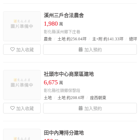
溪州三戶合法農舍
1,980
萬
彰化縣溪州鄉下庄巷
農舍
土地 約256.04坪
主+附 約141.33坪
總坪數
社頭市中心商業區建地
6,675
萬
彰化縣社頭鄉保黎段
土地
土地 約208.6坪
座西朝東
田中內灣持分建地