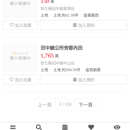
150
萬
彰化縣田中鎮東源段
土地
土地 約42.39坪
座東朝西
田中鎮公所旁都內田
1,765
萬
彰化縣田中鎮中山段
土地
土地 約304.39坪
座西朝東
1 / 110
上一頁
下一頁