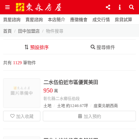
買屋諮詢
賣屋諮詢
本店簡介
應徵機會
成交行情
房貸試算
首頁
田中加盟店
物件搜尋
預設排序
搜尋條件
共有
1129
筆物件
二水伍伯近市區優質美田
950
萬
彰化縣二水鄉伍伯段
土地
土地 約1246.67坪
座東北朝西南