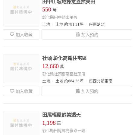
田中山坡地綠意盎然美田
550
萬
彰化縣田中鎮太平段
土地
土地 約781.31坪
座南朝北
社頭 彰化高鐵住宅區
12,660
萬
彰化縣社頭鄉高鐵社頭段
土地
土地 約684.36坪
座西北朝東南
田尾輕屋齡美透天
1,198
萬
彰化縣田尾鄉光復路一段