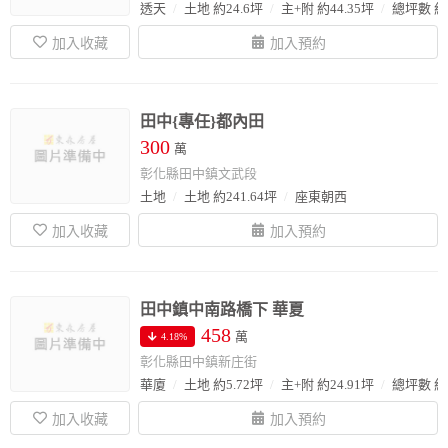
透天
土地 約24.6坪
主+附 約44.35坪
總坪數 約4
田中{專任}都內田
300
萬
彰化縣田中鎮文武段
土地
土地 約241.64坪
座東朝西
田中鎮中南路橋下 華夏
458
萬
4.18%
彰化縣田中鎮新庄街
華廈
土地 約5.72坪
主+附 約24.91坪
總坪數 約