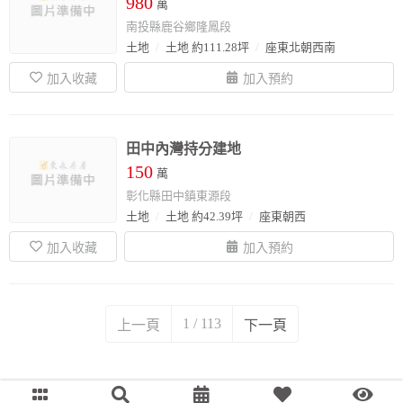
980
萬
南投縣鹿谷鄉隆鳳段
土地
土地 約111.28坪
座東北朝西南
田中內灣持分建地
150
萬
彰化縣田中鎮東源段
土地
土地 約42.39坪
座東朝西
1 / 113
上一頁
下一頁