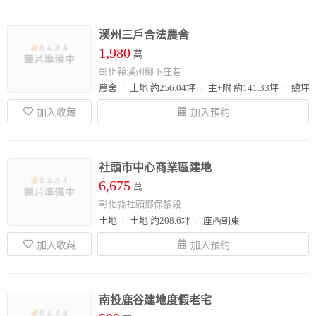
溪州三戶合法農舍
1,980
萬
彰化縣溪州鄉下庄巷
農舍
土地 約256.04坪
主+附 約141.33坪
總坪數
社頭市中心商業區建地
6,675
萬
彰化縣社頭鄉保黎段
土地
土地 約208.6坪
座西朝東
南投鹿谷建地度假老宅