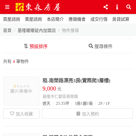
買屋諮詢
賣屋諮詢
本店簡介
應徵機會
成交行情
房貸試算
首頁
基隆暖暖碇內加盟店
物件搜尋
預設排序
搜尋條件
共有
4
筆物件
租-南榮路漂亮3房(實際爬3層樓)
9,000
元
基隆市仁愛區南榮路
透天
25.35坪
3房1廳1衛
2F / 1F