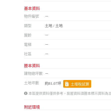
基本資料
物件編號
－
類型
土地 / 土地
屋齡
－
電梯
－
社區
－
謄本資料
建物總坪數
－
土地坪數
約81.07坪
土增稅試算
本區提供資料僅供參考，房屋資料須謄本標示資料為
附近環境