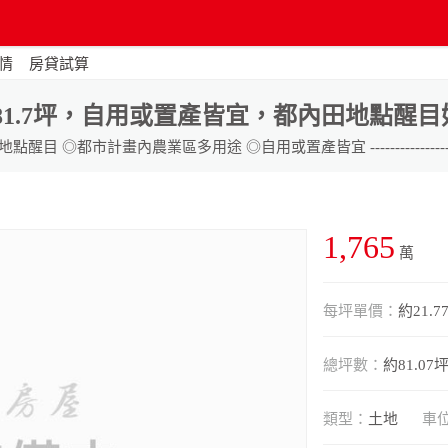
情
房貸試算
約81.7坪，自用或置產皆宜，都內田地點醒目
1,765
萬
每坪單價：
約21.7
總坪數：
約81.07
類型：
土地
車