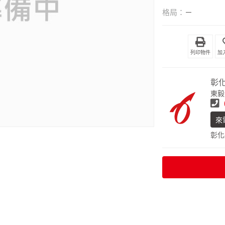
格局：
－
列印物件
彰
東毅
來
彰化