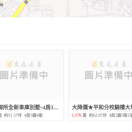
福竹御所全新車庫別墅~4房3廳雙套房，前院停車，全新未住，大竹商圈學區旁！
萬
約51.57坪
4房3廳4衛
1,576
萬
約62.07坪
4房2廳3衛1