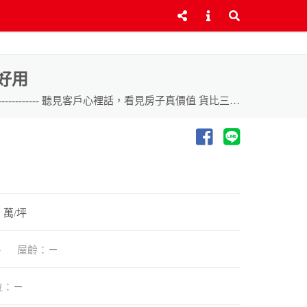
好用
物件特色： ◎地約81.7坪，每坪21.6萬 ◎彰水路旁，地點醒目 ◎都市計畫內農業區多用途 ◎自用或置產皆宜 --------------------------- 聽見客戶心裡話，看見房子真價值 貨比三家不吃虧 ~ 來電詢問更清楚 趕快拿起電話~專線 (04)720-1000 歡迎~~賞屋~~鑑價~~加入我們！
7 萬/坪
坪
屋齡：
－
位：
－