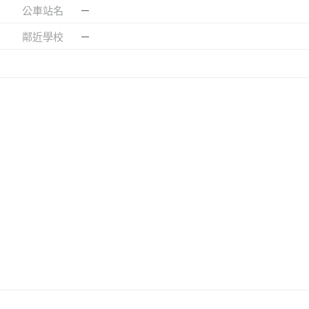
公車站名
－
鄰近學校
－