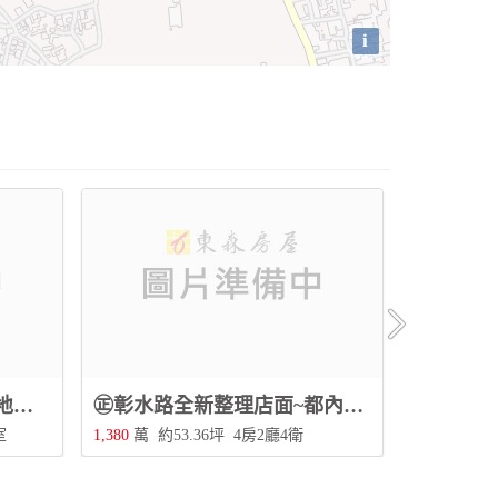
i
大降價★平和分校騎樓大地坪透天~3樓+B1大空間+孝親房，活路近公園.超商機能佳
㊣彰水路全新整理店面~都內乙工可工廠登記，店住合一雙套房，近交流道便利！
室
1,380
萬
約53.36坪
4房2廳4衛
1,300
萬
約6