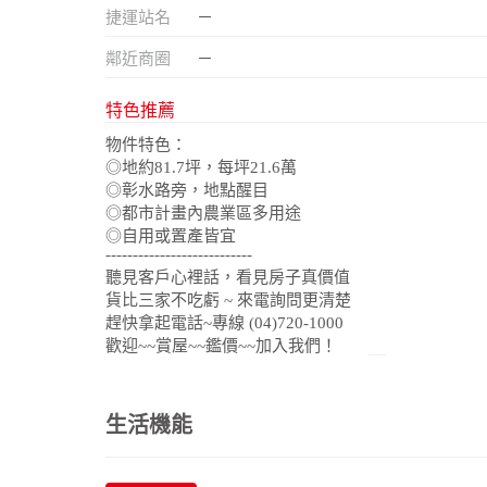
捷運站名
－
鄰近商圈
－
特色推薦
物件特色：
◎地約81.7坪，每坪21.6萬
◎彰水路旁，地點醒目
◎都市計畫內農業區多用途
◎自用或置產皆宜
---------------------------
聽見客戶心裡話，看見房子真價值
貨比三家不吃虧 ~ 來電詢問更清楚
趕快拿起電話~專線 (04)720-1000
歡迎~~賞屋~~鑑價~~加入我們！
生活機能