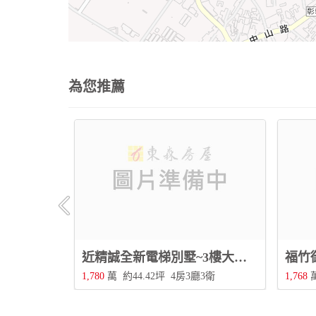
為您推薦
㊣茄苳路邊間店住~3+1樓四大名校+三大公園，地點明顯，生活機能超優！
近精誠全新電梯別墅~3樓大面寬，邊間採光佳，附電梯三代同堂，靜巷住宅更宜居！
間
1,780
萬
約44.42坪
4房3廳3衛
1,768