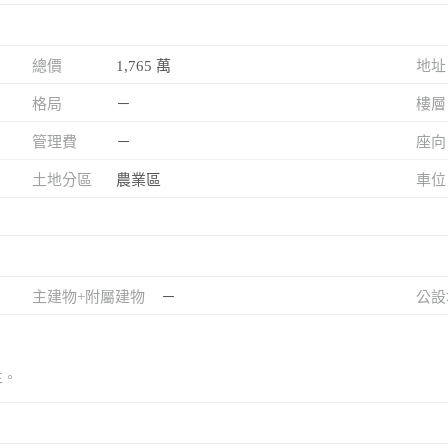
總價
1,765 萬
地址
格局
－
樓層
管理費
－
座向
土地分區
農業區
車位
主建物+附屬建物
－
公設
主。