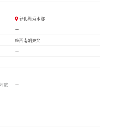
彰化縣秀水鄉
－
座西南朝東北
－
坪數
－