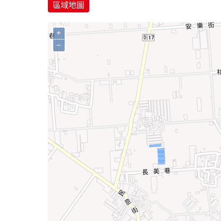
區域地圖
+
−