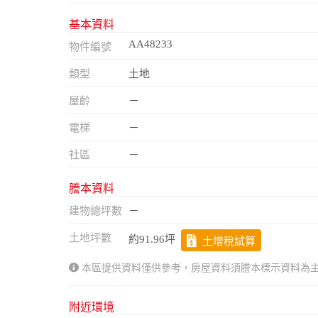
基本資料
AA48233
物件編號
類型
土地
屋齡
－
電梯
－
社區
－
謄本資料
建物總坪數
－
土地坪數
約91.96坪
土增稅試算
本區提供資料僅供參考，房屋資料須謄本標示資料為
附近環境