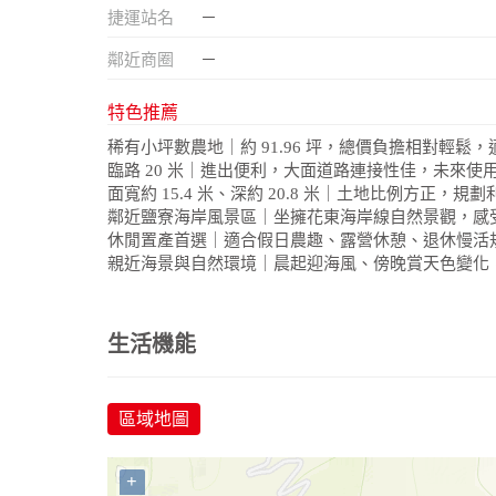
捷運站名
－
鄰近商圈
－
特色推薦
稀有小坪數農地｜約 91.96 坪，總價負擔相對輕鬆
臨路 20 米｜進出便利，大面道路連接性佳，未來使
面寬約 15.4 米、深約 20.8 米｜土地比例方正，規
鄰近鹽寮海岸風景區｜坐擁花東海岸線自然景觀，感
休閒置產首選｜適合假日農趣、露營休憩、退休慢活
親近海景與自然環境｜晨起迎海風、傍晚賞天色變化
生活機能
區域地圖
+