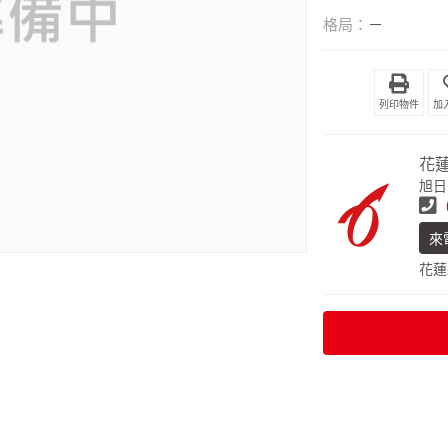
格局：
－
列印物件
花
旭日
來
花蓮