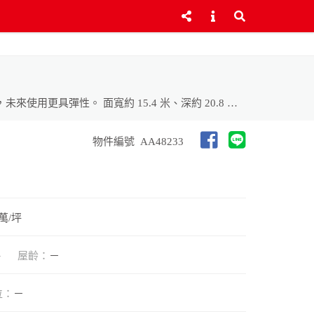
稀有小坪數農地｜約 91.96 坪，總價負擔相對輕鬆，適合初次入手土地族群。 臨路 20 米｜進出便利，大面道路連接性佳，未來使用更具彈性。 面寬約 15.4 米、深約 20.8 米｜土地比例方正，規劃利用更靈活。 鄰近鹽寮海岸風景區｜坐擁花東海岸線自然景觀，感受山海相伴的生活步調。 休閒置產首選｜適合假日農趣、露營休憩、退休慢活規劃，享受遠離都市喧囂的寧靜。 親近海景與自然環境｜晨起迎海風、傍晚賞天色變化，擁抱東海岸獨有風光。
物件編號
AA48233
 萬/坪
坪
屋齡：
－
位：
－