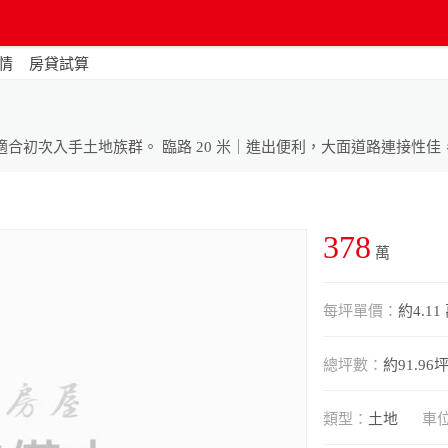
情
房貸試算
378
萬
每坪單價：
約4.11
總坪數：
約91.96
類型：
土地
車