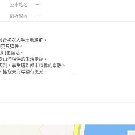
公車站名
－
鄰近學校
－
，適合初次入手土地族群。
用更具彈性。
劃利用更靈活。
受山海相伴的生活步調。
規劃，享受遠離都市喧囂的寧靜。
，擁抱東海岸獨有風光。