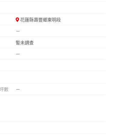
花蓮縣壽豐鄉東明段
－
暫未調查
－
坪數
－