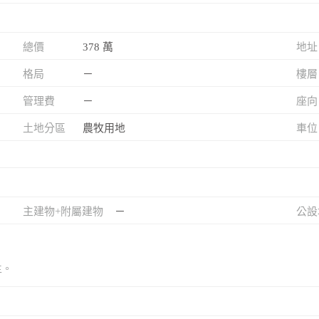
總價
378 萬
地址
格局
－
樓層
管理費
－
座向
土地分區
農牧用地
車位
主建物+附屬建物
－
公設
主。