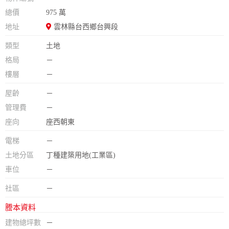
總價
975 萬
地址
雲林縣台西鄉台興段
類型
土地
格局
－
樓層
－
屋齡
－
管理費
－
座向
座西朝東
電梯
－
土地分區
丁種建築用地(工業區)
車位
－
社區
－
謄本資料
建物總坪數
－