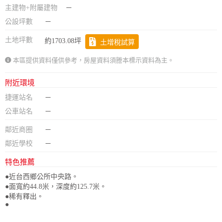
主建物+附屬建物
－
公設坪數
－
土地坪數
約1703.08坪
土增稅試算
本區提供資料僅供參考，房屋資料須謄本標示資料為主。
附近環境
捷運站名
－
公車站名
－
鄰近商圈
－
鄰近學校
－
特色推薦
●近台西鄉公所中央路。
●面寬約44.8米，深度約125.7米。
●稀有釋出。
●