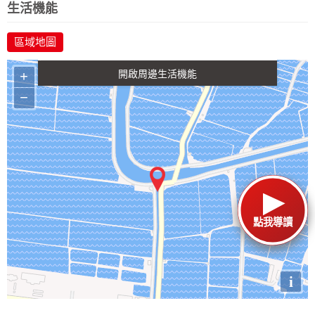
生活機能
區域地圖
政府金融
學校
醫療
+
−
點我導讀
i