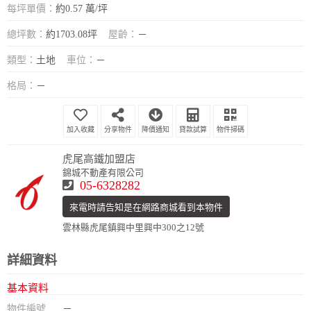
每坪單價：
約0.57 萬/坪
總坪數：
約1703.08坪
屋齡：
－
類型：
土地
車位：
－
格局：
－
分享物件
降價通知
貸款試算
物件掃碼
虎尾高鐵加盟店
錦城不動產有限公司
05-6328282
來電時請告知是在網路商城看到本物件
雲林縣虎尾鎮興中里興中300之12號
詳細資料
基本資料
物件編號
－