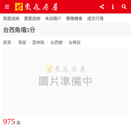
買屋諮詢
賣屋諮詢
本店簡介
應徵機會
成交行情
台西魚塭5分
首頁
買屋
雲林縣
台西鄉
台興段
975
萬