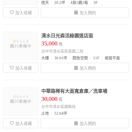
透天
20.2坪
4房2廳2衛
3F
清水日光森活綠園道店面
35,000
元
台中市清水區民族路二段
大樓
36.01坪
開放空間
11F
坡道平面
中華路稀有大面寬倉庫／洗車場
30,000
元
台中市清水區銀聯段
土地
52.64坪