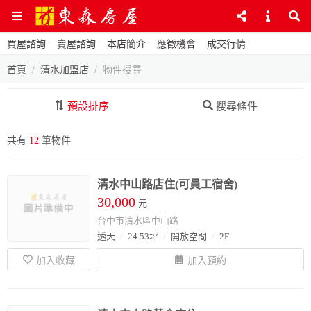
買屋諮詢
賣屋諮詢
本店簡介
應徵機會
成交行情
首頁
清水加盟店
物件搜尋
預設排序
搜尋條件
共有
12
筆物件
清水中山路店住(可員工宿舍)
30,000
元
台中市清水區中山路
透天
24.53坪
開放空間
2F