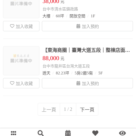
38,000
元
台中市清水區鎮政路
大樓
60坪
開放空間
1F
【東海商圈｜臺灣大道五段｜整棟店面出租】
88,000
元
台中市龍井區台灣大道五段
透天
82.23坪
5房2廳5衛
5F
1 / 2
上一頁
下一頁