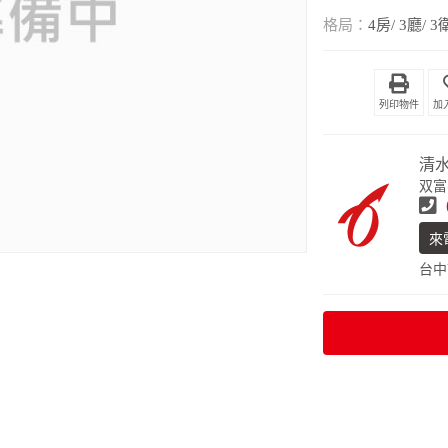
格局：
4房/ 3廳/ 3
列印物件
清
双富
來
台中