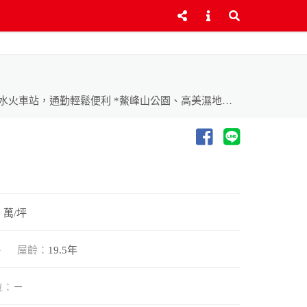
*全聯、楓康超市、便利商店近在咫尺 *完整學區，接送便利 *快速連接台61、西濱快速道路、國道3號及國道4號 *鄰近清水火車站，通勤輕鬆便利 *鰲峰山公園、高美濕地、港區藝術中心就在附近 生活便利、交通便捷、休閒資源豐富，自住置產皆適宜！
8 萬/坪
坪
屋齡：
19.5年
位：
－