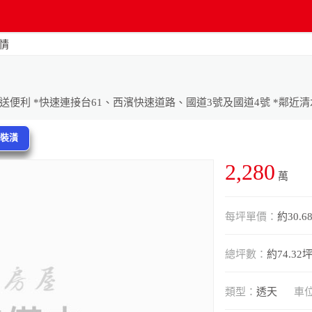
情
換裝潢
2,280
萬
每坪單價：
約30.6
總坪數：
約74.32
類型：
透天
車