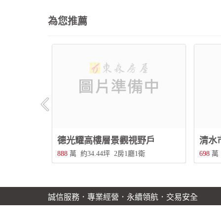
為您推薦
德光耀高樓層景觀視野戶
清水
衛
888
萬
約34.44坪
2房1廳1衛
698
萬
誠信服務．專業經營．永續領航．交易安全