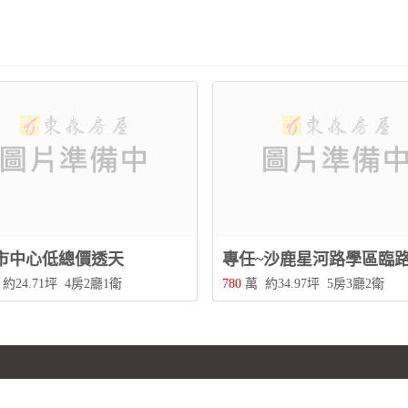
市中心低總價透天
專任~沙鹿星河路學區臨
約24.71坪
4房2廳1衛
780
萬
約34.97坪
5房3廳2衛