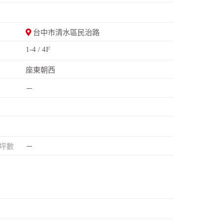
台中市清水區民治路
1-4 / 4F
座東朝西
－
坪數
－