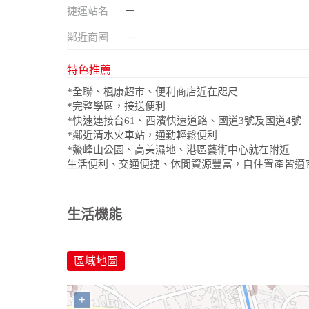
捷運站名
－
鄰近商圈
－
特色推薦
*全聯、楓康超市、便利商店近在咫尺
*完整學區，接送便利
*快速連接台61、西濱快速道路、國道3號及國道4號
*鄰近清水火車站，通勤輕鬆便利
*鰲峰山公園、高美濕地、港區藝術中心就在附近
生活便利、交通便捷、休閒資源豐富，自住置產皆適
生活機能
區域地圖
+