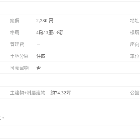
總價
2,280 萬
地址
格局
4房/ 3廳/ 3衛
樓層
管理費
－
座向
土地分區
住四
車位
可養寵物
否
主建物+附屬建物
約74.32坪
公設
主。