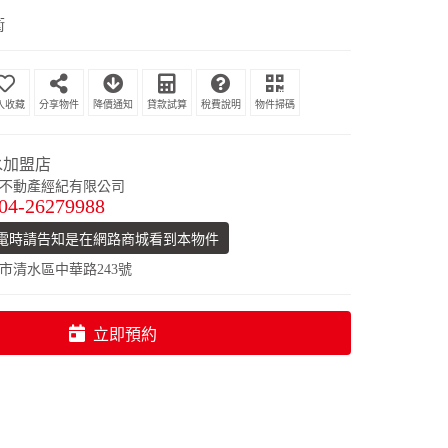
衛
分享物件
降價通知
貸款試算
稅費說明
物件掃碼
水加盟店
不動產經紀有限公司
04-26279988
電時請告知是在網路商城看到本物件
市清水區中華路243號
立即預約