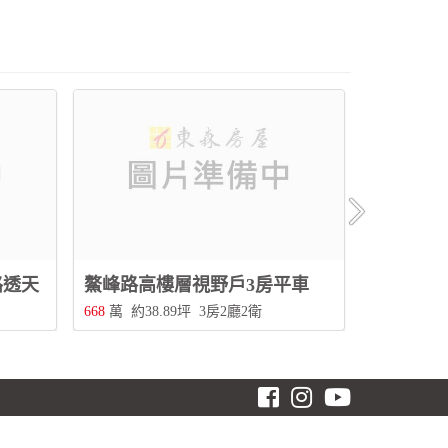
路透天
鰲峰路高樓層視野戶3房平車
清水市中
668
萬
約38.89坪
3房2廳2衛
368
萬
約20