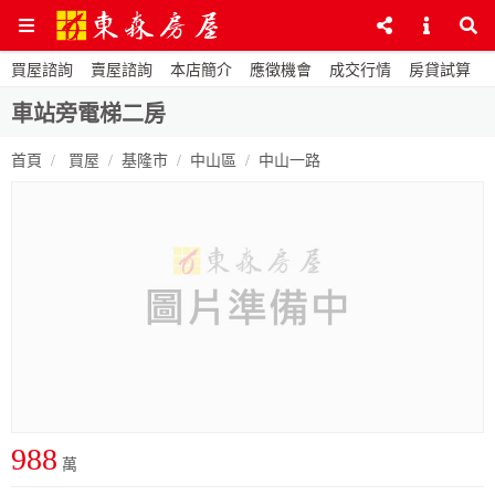
買屋諮詢
賣屋諮詢
本店簡介
應徵機會
成交行情
房貸試算
車站旁電梯二房
首頁
買屋
基隆市
中山區
中山一路
988
萬