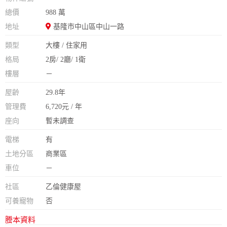
總價
988 萬
地址
基隆市中山區中山一路
類型
大樓 / 住家用
格局
2房/ 2廳/ 1衛
樓層
－
屋齡
29.8年
管理費
6,720元 / 年
座向
暫未調查
電梯
有
土地分區
商業區
車位
－
社區
乙倫健康屋
可養寵物
否
謄本資料