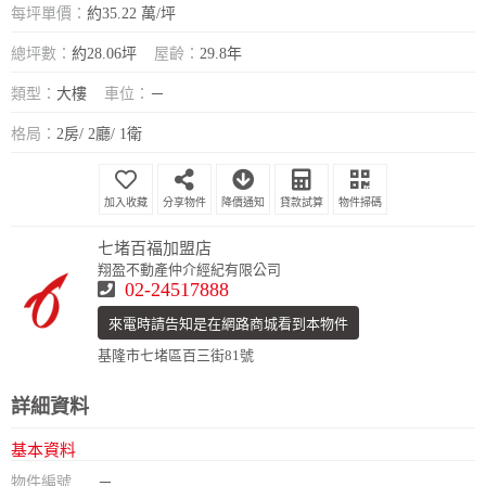
每坪單價：
約35.22 萬/坪
總坪數：
約28.06坪
屋齡：
29.8年
類型：
大樓
車位：
－
格局：
2房/ 2廳/ 1衛
分享物件
降價通知
貸款試算
物件掃碼
七堵百福加盟店
翔盈不動產仲介經紀有限公司
02-24517888
來電時請告知是在網路商城看到本物件
基隆市七堵區百三街81號
詳細資料
基本資料
物件編號
－