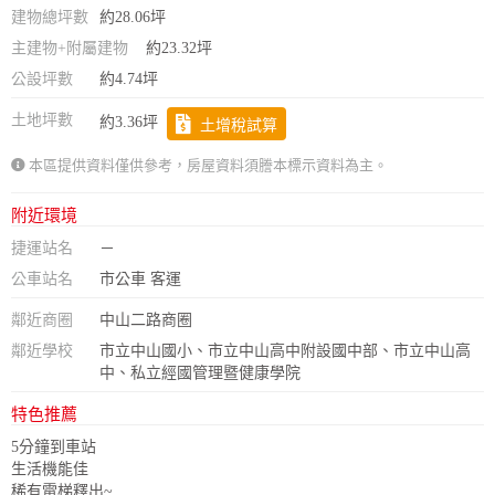
建物總坪數
約28.06坪
主建物+附屬建物
約23.32坪
公設坪數
約4.74坪
土地坪數
約3.36坪
土增稅試算
本區提供資料僅供參考，房屋資料須謄本標示資料為主。
附近環境
捷運站名
－
公車站名
市公車 客運
鄰近商圈
中山二路商圈
鄰近學校
市立中山國小、市立中山高中附設國中部、市立中山高
中、私立經國管理暨健康學院
特色推薦
5分鐘到車站
生活機能佳
稀有電梯釋出~