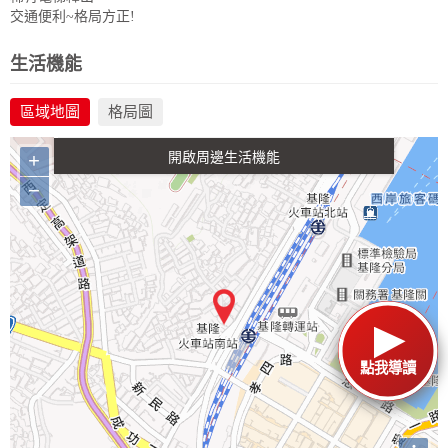
交通便利~格局方正!
政府金融
學校
醫療
休閒
生活機能
區域地圖
格局圖
生活購物
餐飲
交通
+
−
點我導讀