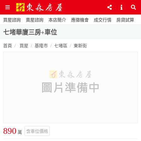
買屋諮詢
賣屋諮詢
本店簡介
應徵機會
成交行情
房貸試算
七堵華廈三房+車位
首頁
買屋
基隆市
七堵區
東新街
890
含車位價格
萬