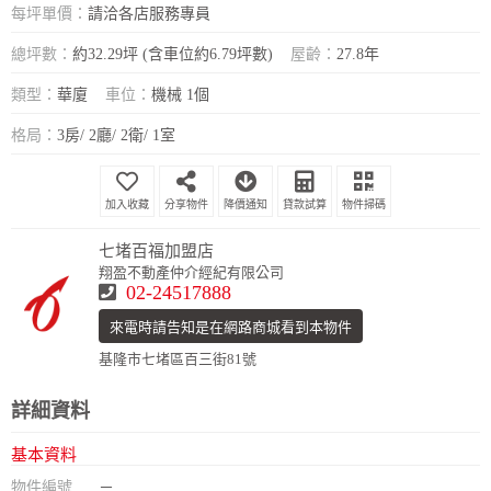
每坪單價：
請洽各店服務專員
總坪數：
約32.29坪 (含車位約6.79坪數)
屋齡：
27.8年
類型：
華廈
車位：
機械 1個
格局：
3房/ 2廳/ 2衛/ 1室
分享物件
降價通知
貸款試算
物件掃碼
七堵百福加盟店
翔盈不動產仲介經紀有限公司
02-24517888
來電時請告知是在網路商城看到本物件
基隆市七堵區百三街81號
詳細資料
基本資料
物件編號
－