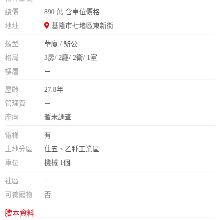
總價
890 萬 含車位價格
地址
基隆市七堵區東新街
類型
華廈 / 辦公
格局
3房/ 2廳/ 2衛/ 1室
樓層
－
屋齡
27.8年
管理費
－
座向
暫未調查
電梯
有
土地分區
住五、乙種工業區
車位
機械 1個
社區
－
可養寵物
否
謄本資料