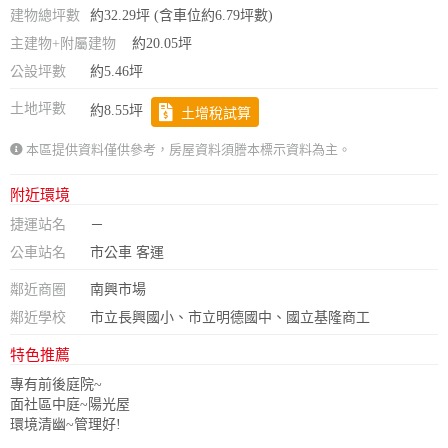
建物總坪數
約32.29坪 (含車位約6.79坪數)
主建物+附屬建物
約20.05坪
公設坪數
約5.46坪
土地坪數
約8.55坪
土增稅試算
本區提供資料僅供參考，房屋資料須謄本標示資料為主。
附近環境
捷運站名
－
公車站名
市公車 客運
鄰近商圈
南興市場
鄰近學校
市立長興國小、市立明德國中、國立基隆商工
特色推薦
專有前後庭院~
面社區中庭~陽光屋
環境清幽~管理好!