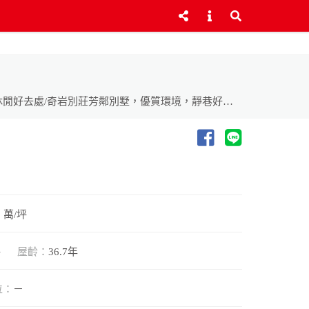
地點好，近清江國小、家樂福/近北投市場商圈，採買方便，生活機能佳/周邊公園多，丹鳳公園、近奇岩生態公園，運動休閒好去處/奇岩別莊芳鄰別墅，優質環境，靜巷好住家~歡迎預約鑑賞
2 萬/坪
坪
屋齡：
36.7年
位：
－