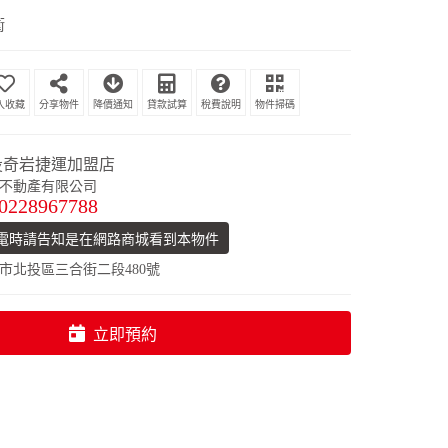
衛
分享物件
降價通知
貸款試算
稅費說明
物件掃碼
投奇岩捷運加盟店
不動產有限公司
0228967788
電時請告知是在網路商城看到本物件
市北投區三合街二段480號
立即預約