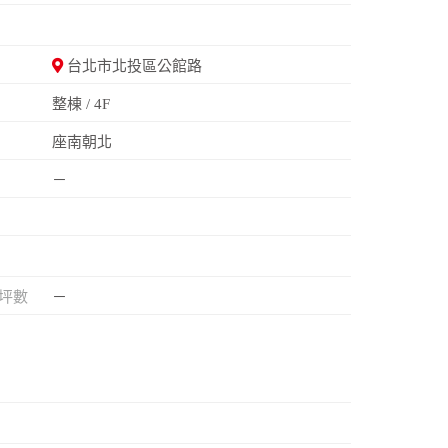
台北市北投區公館路
整棟 / 4F
座南朝北
－
坪數
－