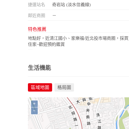
捷運站名
奇岩站 (淡水信義線)
鄰近商圈
－
特色推薦
地點好，近清江國小、家樂福/近北投市場商圈，採買
住家~歡迎預約鑑賞
生活機能
區域地圖
格局圖
+
−