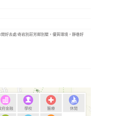
休閒好去處/奇岩別莊芳鄰別墅，優質環境，靜巷好
政府金融
學校
醫療
休閒