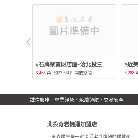
#楓丹白露極景宅~洽北投三合街二段480號0228967788
#石牌聚寶財店面~洽北投三合街二段480號0228967788
2衛
3,468
萬
約27.65坪
開放空間
3,288
誠信服務．專業經營．永續領航．交易安全
北投奇岩捷運加盟店
東森房屋是一家深受客戶信賴的房地產