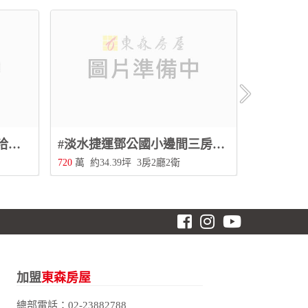
#八里半月灣兩房景觀屋~洽北投三合街二段480號0228967788
#淡水捷運鄧公國小邊間三房~洽北投三合街二段480號0228967788
720
萬
約34.39坪
3房2廳2衛
加盟
東森房屋
總部電話：
02-23882788