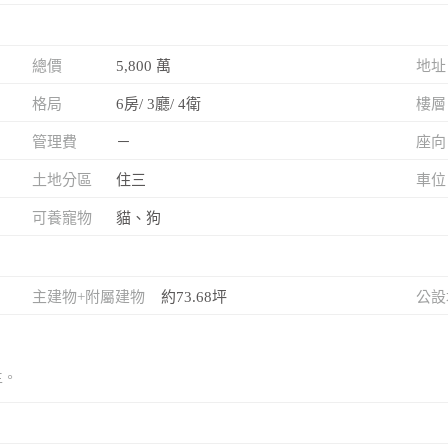
總價
5,800 萬
地址
格局
6房/ 3廳/ 4衛
樓層
管理費
－
座向
土地分區
住三
車位
可養寵物
貓、狗
主建物+附屬建物
約73.68坪
公設
主。