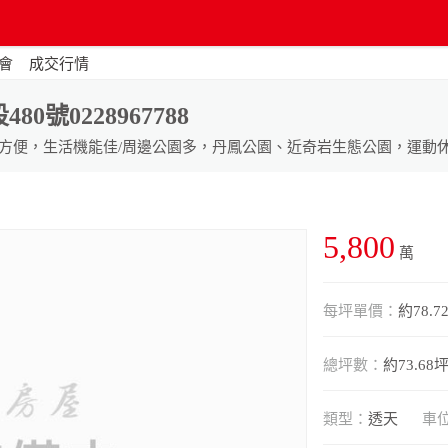
會
成交行情
號0228967788
5,800
萬
每坪單價：
約78.7
總坪數：
約73.68
類型：
透天
車