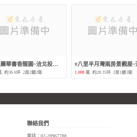
#近美麗華書香醒園~洽北投三合街二段480號0228967788
萬
約36.6坪
2房2廳2衛
1,088
萬
約28.35坪
2房1廳1衛
聯絡我們
電話：
02-28967788