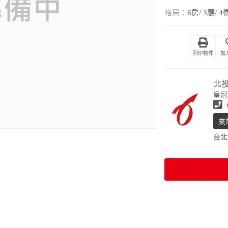
格局：
6房/ 3廳/ 4
列印物件
北
皇冠
來
台北