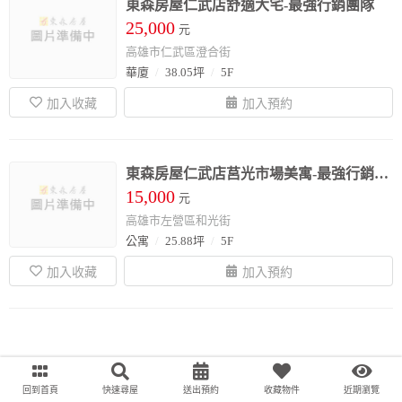
東森房屋仁武店舒適大宅-最強行銷團隊
25,000
元
高雄市仁武區澄合街
華廈
38.05坪
5F
東森房屋仁武店莒光市場美寓-最強行銷團隊
15,000
元
高雄市左營區和光街
公寓
25.88坪
5F
;
回到首頁
快速尋屋
送出預約
收藏物件
近期瀏覽