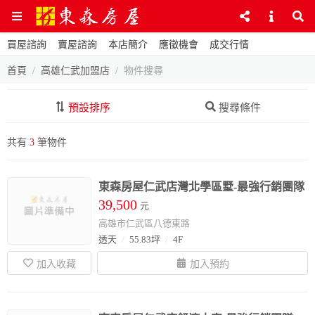
買屋諮詢
賣屋諮詢
本店簡介
應徵機會
成交行情
首頁
高雄仁武加盟店
物件搜尋
預設排序
搜尋條件
共有
3
筆物件
東森房屋仁武店灣北學區墅-最強行銷團隊
39,500
元
高雄市仁武區八德東路
透天
55.83坪
4F