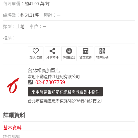
每坪單價：
約41.99 萬/坪
總坪數：
約64.21坪
屋齡：
－
類型：
土地
車位：
－
格局：
－
分享物件
降價通知
貸款試算
物件掃碼
台北松高加盟店
宏冠不動產仲介經紀有限公司
02-87807759
來電時請告知是在網路商城看到本物件
台北市信義區忠孝東路5段236巷8號7樓之1
詳細資料
基本資料
物件編號
－