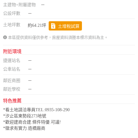
主建物+附屬建物
－
公設坪數
－
土地坪數
約64.21坪
土增稅試算
本區提供資料僅供參考，房屋資料須謄本標示資料為主。
附近環境
捷運站名
－
公車站名
－
鄰近商圈
－
鄰近學校
－
特色推薦
*看土地請洽專員TEL:0935-108-290
*汐止區東勢段273地號
*歡迎建商合建.條件特優.可議!
*徵求有實力.造橋廠商
政府金融
學校
醫療
休閒