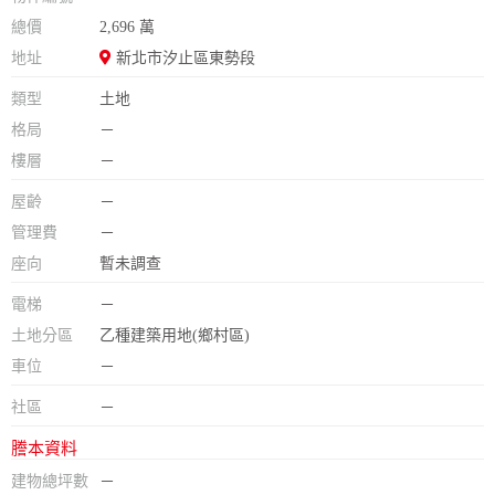
總價
2,696 萬
地址
新北市汐止區東勢段
類型
土地
格局
－
樓層
－
屋齡
－
管理費
－
座向
暫未調查
電梯
－
土地分區
乙種建築用地(鄉村區)
車位
－
社區
－
謄本資料
建物總坪數
－