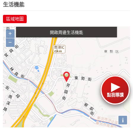
生活機能
區域地圖
生活購物
餐飲
交通
+
−
點我導讀
i