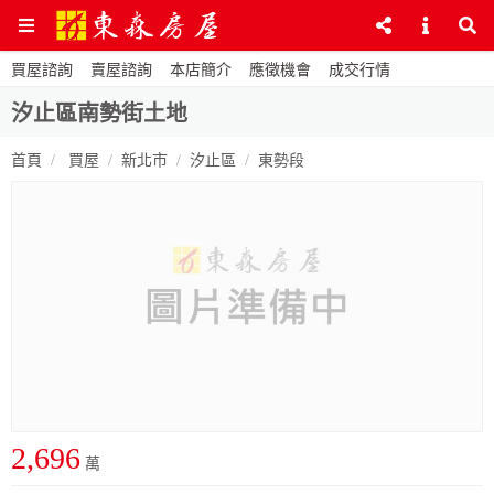
買屋諮詢
賣屋諮詢
本店簡介
應徵機會
成交行情
汐止區南勢街土地
首頁
買屋
新北市
汐止區
東勢段
2,696
萬