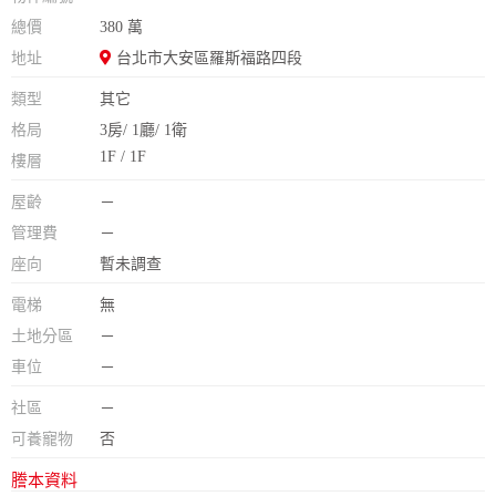
總價
380 萬
地址
台北市大安區羅斯福路四段
類型
其它
格局
3房/ 1廳/ 1衛
1F / 1F
樓層
屋齡
－
管理費
－
座向
暫未調查
電梯
無
土地分區
－
車位
－
社區
－
可養寵物
否
謄本資料