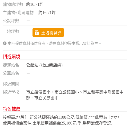
建物總坪數
約16.71坪
主建物+附屬建物
約16.71坪
公設坪數
－
土地坪數
－
土增稅試算
本區提供資料僅供參考，房屋資料須謄本標示資料為主。
附近環境
捷運站名
公館站 (松山新店線)
公車站名
－
鄰近商圈
－
鄰近學校
市立銘傳國小、市立公館國小、市立和平高中附設國中
部、市立民族國中
特色推薦
投報高,地段佳,距公館捷運站約1100公尺,低總價,***此案為土地地上
使用補償金案件,土地使用補償金25,180元/季,房屋無保存登記.