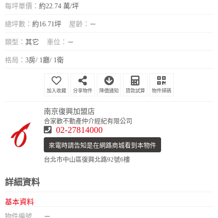
每坪單價：
約22.74 萬/坪
總坪數：
約16.71坪
屋齡：
－
類型：
其它
車位：
－
格局：
3房/ 1廳/ 1衛
分享物件
降價通知
貸款試算
物件掃碼
南京復興加盟店
合家歡不動產仲介經紀有限公司
02-27814000
來電時請告知是在網路商城看到本物件
台北市中山區復興北路92號6樓
詳細資料
基本資料
物件編號
－