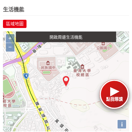
政府金融
學校
醫療
休閒
生活機能
區域地圖
生活購物
餐飲
交通
+
−
點我導讀
i