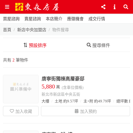
買屋諮詢
賣屋諮詢
本店簡介
應徵機會
成交行情
首頁
新店中央加盟店
物件搜尋
預設排序
搜尋條件
共有
2
筆物件
唐寧街獨棟高層豪邸
5,880
萬
(含車位價格)
新北市新店區中央五街
大樓
土地 約9.57坪
主+附 約49.79坪
總坪數 約7