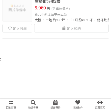
唐寧街59號2樓
5,960
萬
(含車位價格)
新北市新店區中央五街
大樓
土地 約9.57坪
主+附 約49.99坪
總坪數 約7
;
回到首頁
快速尋屋
送出預約
收藏物件
近期瀏覽